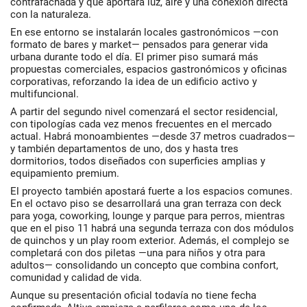
contrafachada y que aportará luz, aire y una conexión directa
con la naturaleza.
En ese entorno se instalarán locales gastronómicos —con
formato de bares y market— pensados para generar vida
urbana durante todo el día. El primer piso sumará más
propuestas comerciales, espacios gastronómicos y oficinas
corporativas, reforzando la idea de un edificio activo y
multifuncional.
A partir del segundo nivel comenzará el sector residencial,
con tipologías cada vez menos frecuentes en el mercado
actual. Habrá monoambientes —desde 37 metros cuadrados—
y también departamentos de uno, dos y hasta tres
dormitorios, todos diseñados con superficies amplias y
equipamiento premium.
El proyecto también apostará fuerte a los espacios comunes.
En el octavo piso se desarrollará una gran terraza con deck
para yoga, coworking, lounge y parque para perros, mientras
que en el piso 11 habrá una segunda terraza con dos módulos
de quinchos y un play room exterior. Además, el complejo se
completará con dos piletas —una para niños y otra para
adultos— consolidando un concepto que combina confort,
comunidad y calidad de vida.
Aunque su presentación oficial todavía no tiene fecha