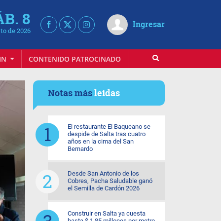
ÁB. 8
Ingresar
to de 2026
IN
CONTENIDO PATROCINADO
Notas más
leídas
El restaurante El Baqueano se
despide de Salta tras cuatro
años en la cima del San
Bernardo
Desde San Antonio de los
Cobres, Pacha Saludable ganó
el Semilla de Cardón 2026
Construir en Salta ya cuesta
hasta $ 1,85 millones por metro