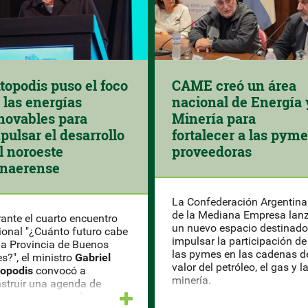
ME creó un área
Arcor apuesta por la
cional de Energía y
energía renovable
nería para
para reducir costos y
rtalecer a las pymes
acelerar su
oveedoras
autoabastecimiento
Confederación Argentina
La compañía inauguró su
la Mediana Empresa lanzó
primer parque solar en
nuevo espacio destinado a
Catamarca con una inversi
ulsar la participación de
de US$ 3,8 millones. La pla
 pymes en las cadenas de
abastecerá hasta el 90% del
or del petróleo, el gas y la
consumo eléctrico de su
ería.
fábrica de gomitas y es una
estrategia para ganar
eficiencia.