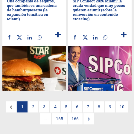
Una compañía de seguros,
SIP Connect 2026 Miami: la
que también es una cadena
cruda verdad que muy pocos
de hamburguesería (la
quieren asumir (sobre la
expansión temática en
reinversión en contenido
Miami)
crossing)
1
2
3
4
5
6
7
8
9
10
...
165
166