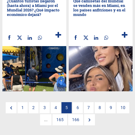
¿Cuántos turistas llegaron
Qué camisetas del mundial
(hasta ahora) a Miami por el
se venden más en Miami, en
Mundial 2026? ¿Qué impacto
los países anfitriones y en el
económico dejará?
mundo
1
2
3
4
5
6
7
8
9
10
...
165
166