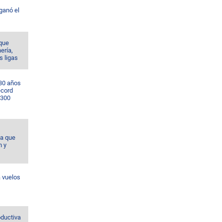
ganó el
 que
nería,
s ligas
 30 años
écord
 300
da que
n y
 vuelos
ductiva