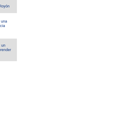
 Royón
r una
cia
: un
prender