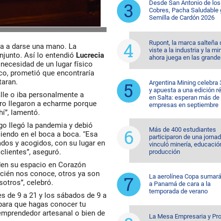
Desde San Antonio de los
Cobres, Pacha Saludable 
Semilla de Cardón 2026
Rupont, la marca salteña
a a darse una mano. La
viste a la industria y la mi
njunto. Así lo entendió
Lucrecia
ahora juega en las grande
 necesidad de un lugar físico
co, prometió que encontraría
taran.
Argentina Mining celebra
y apuesta a una edición r
calle o iba personalmente a
en Salta: esperan más de
pero llegaron a echarme porque
empresas en septiembre
í”, lamentó.
go llegó la pandemia y debió
Más de 400 estudiantes
ciendo en el boca a boca. “Esa
participaron de una jorna
ados y acogidos, con su lugar en
vinculó minería, educació
clientes”, aseguró.
producción
iden su espacio en Corazón
cién nos conoce, otros ya son
La aerolínea Copa sumará
otros”, celebró.
a Panamá de cara a la
temporada de verano
s de 9 a 21 y los sábados de 9 a
 para que hagas conocer tu
emprendedor artesanal o bien de
La Mesa Empresaria y Pro