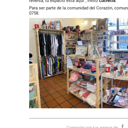
reventa, tu espacio está aquí”, invitó
Lucrecia
.
Para ser parte de la comunidad del Corazón, comun
0758.
Compartir con tus amigos de