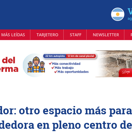
V
ag
 MÁS LEÍDAS
TARJETERO
STAFF
NEWSLETTER
r: otro espacio más para
edora en pleno centro d