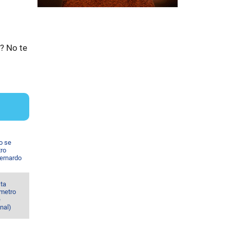
r? No te
o se
tro
Bernardo
sta
 metro
e
nal)