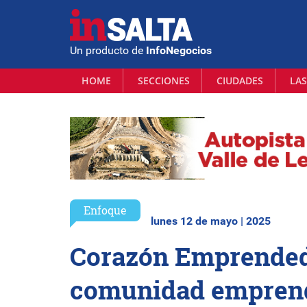
Un producto de
InfoNegocios
HOME
SECCIONES
CIUDADES
LAS
Enfoque
lunes 12 de mayo | 2025
Corazón Emprendedo
comunidad emprend