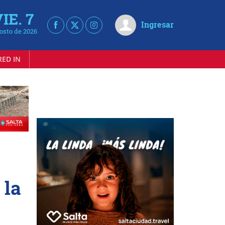
IE. 7
Ingresar
osto de 2026
RED IN
 la
e