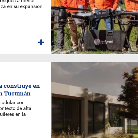
r bosques a menor
za en su expansión
a construye en
 en Tucumán
modular con
ontexto de alta
ileres en la