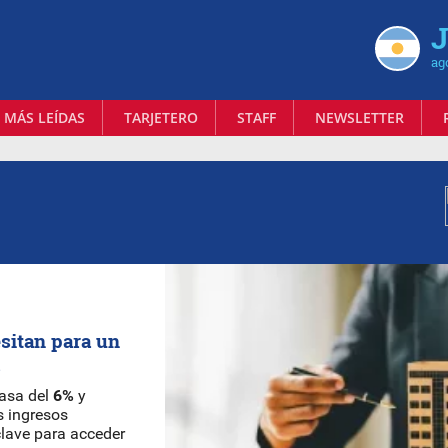
J
ag
 MÁS LEÍDAS
TARJETERO
STAFF
NEWSLETTER
sitan para un
s
asa del
6%
y
s ingresos
 clave para acceder