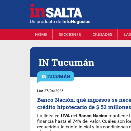
Un producto de
InfoNegocios
HOME
SECCIONES
CIUDADES
LAS
IN Tucumán
Lun
27/04/2026
Banco Nación: qué ingresos se nece
crédito hipotecario de $ 52 millone
La línea en
UVA
del
Banco Nación
mantiene t
financia hasta el
74%
del valor. Cuáles son lo
requeridos, la cuota inicial y las condiciones