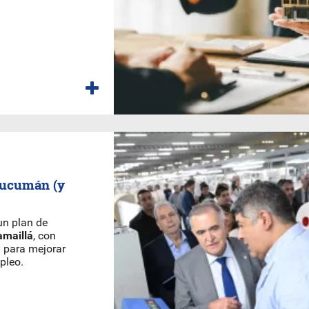
 Tucumán (y
n plan de
amaillá
, con
n para mejorar
pleo.