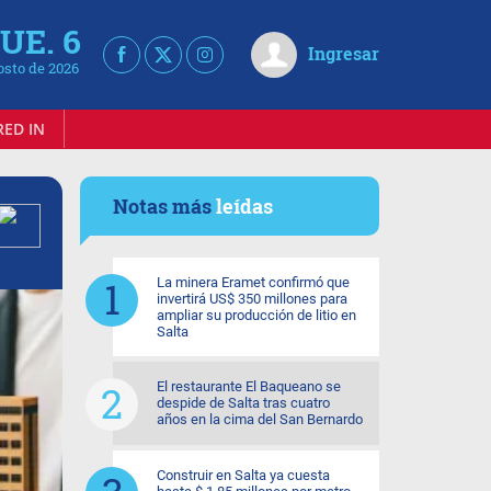
UE. 6
Ingresar
osto de 2026
RED IN
Notas más
leídas
La minera Eramet confirmó que
invertirá US$ 350 millones para
ampliar su producción de litio en
Salta
El restaurante El Baqueano se
despide de Salta tras cuatro
años en la cima del San Bernardo
Construir en Salta ya cuesta