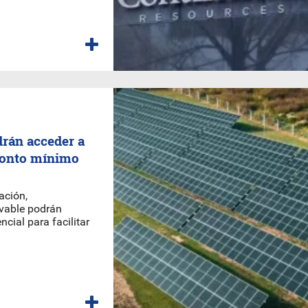
drán acceder a
 monto mínimo
ación,
ovable podrán
ncial para facilitar