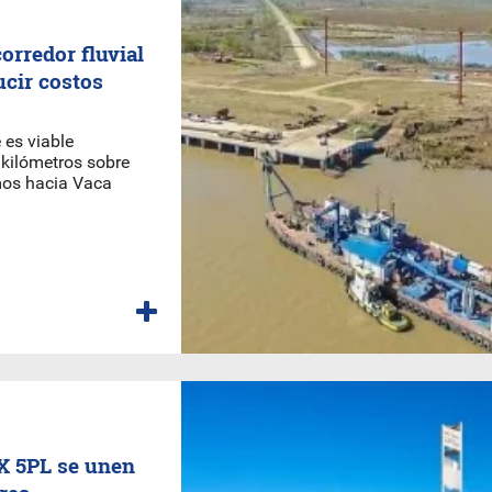
orredor fluvial
ucir costos
 es viable
 kilómetros sobre
mos hacia Vaca
X 5PL se unen