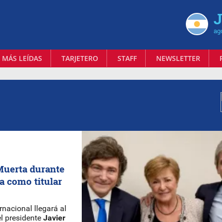
J
ag
 MÁS LEÍDAS
TARJETERO
STAFF
NEWSLETTER
 Muerta durante
na como titular
rnacional llegará al
el presidente
Javier