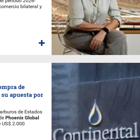
l período 2026-
comercio bilateral y
compra de
 su apuesta por
carburos de Estados
 de
Phoenix Global
e US$ 2.000