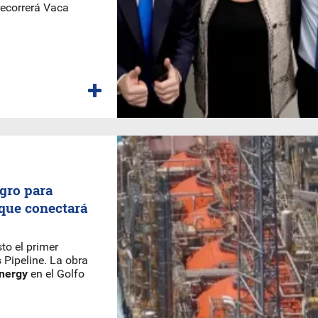
ecorrerá Vaca
gro para
 que conectará
to el primer
Pipeline. La obra
nergy
en el Golfo