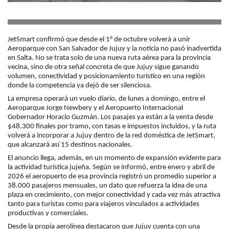
JetSmart confirmó que desde el 1° de octubre volverá a unir
Aeroparque con San Salvador de Jujuy y la noticia no pasó inadvertida
en Salta. No se trata solo de una nueva ruta aérea para la provincia
vecina, sino de otra señal concreta de que Jujuy sigue ganando
volumen, conectividad y posicionamiento turístico en una región
donde la competencia ya dejó de ser silenciosa.
La empresa operará un vuelo diario, de lunes a domingo, entre el
Aeroparque Jorge Newbery y el Aeropuerto Internacional
Gobernador Horacio Guzmán. Los pasajes ya están a la venta desde
$48.300 finales por tramo, con tasas e impuestos incluidos, y la ruta
volverá a incorporar a Jujuy dentro de la red doméstica de JetSmart,
que alcanzará así 15 destinos nacionales.
El anuncio llega, además, en un momento de expansión evidente para
la actividad turística jujeña. Según se informó, entre enero y abril de
2026 el aeropuerto de esa provincia registró un promedio superior a
38.000 pasajeros mensuales, un dato que refuerza la idea de una
plaza en crecimiento, con mejor conectividad y cada vez más atractiva
tanto para turistas como para viajeros vinculados a actividades
productivas y comerciales.
Desde la propia aerolínea destacaron que Jujuy cuenta con una