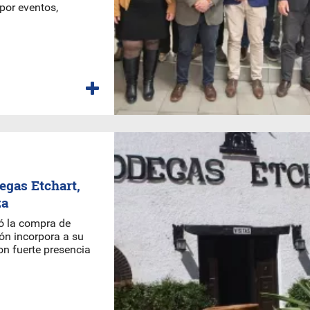
por eventos,
egas Etchart,
za
ó la compra de
ión incorpora a su
on fuerte presencia