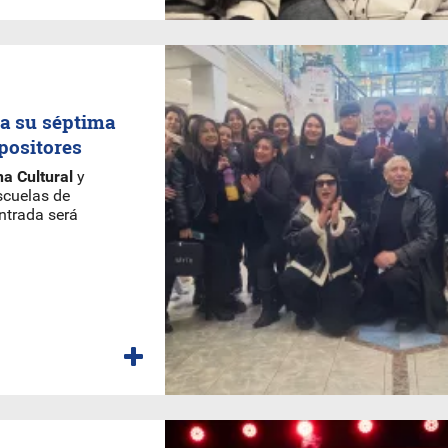
 a su séptima
positores
na Cultural
y
scuelas de
ntrada será