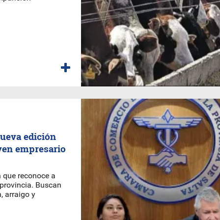
ueva edición
oven empresario
n que reconoce a
 provincia. Buscan
, arraigo y