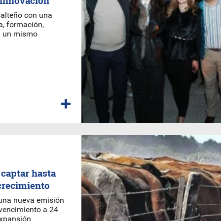
a innovación
salteño con una
ia, formación,
en un mismo
captar hasta
crecimiento
una nueva emisión
 vencimiento a 24
expansión