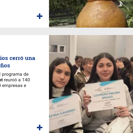
ios cerró una
eños
 el programa de
nt
reunió a 140
30 empresas e