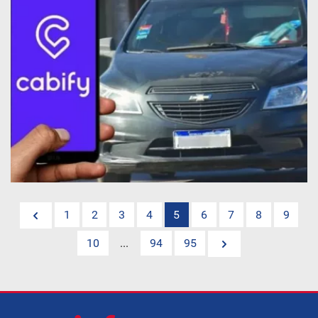
1
2
3
4
5
6
7
8
9
10
...
94
95