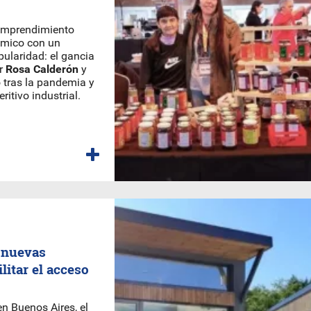
 emprendimiento
nómico con un
ularidad: el gancia
r
Rosa Calderón
y
 tras la pandemia y
itivo industrial.
 nuevas
litar el acceso
en Buenos Aires, el