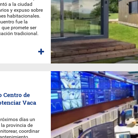
ntó a la ciudad
arios y expuso sobre
nes habitacionales.
uentro fue la
 que promete ser
ación tradicional.
 Centro de
otenciar Vaca
próximos días un
 la provincia de
itorear, coordinar
antenimiento,