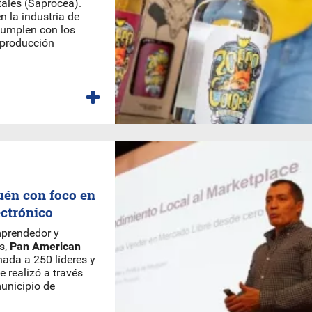
ales (Saprocea).
n la industria de
 cumplen con los
 producción
uén con foco en
ectrónico
mprendedor y
s,
Pan American
nada a 250 líderes y
e realizó a través
unicipio de