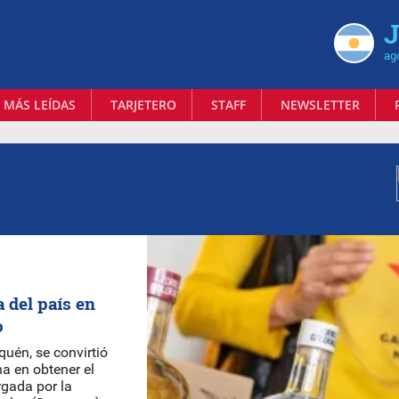
J
ag
 MÁS LEÍDAS
TARJETERO
STAFF
NEWSLETTER
a del país en
o
quén, se convirtió
na en obtener el
rgada por la