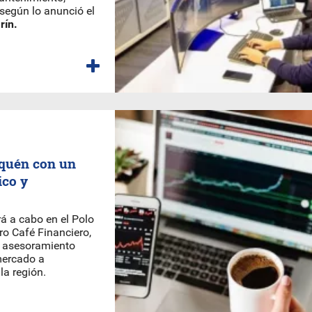
 según lo anunció el
rín.
uquén con un
co y
rá a cabo en el Polo
ro Café Financiero,
ar asesoramiento
mercado a
la región.