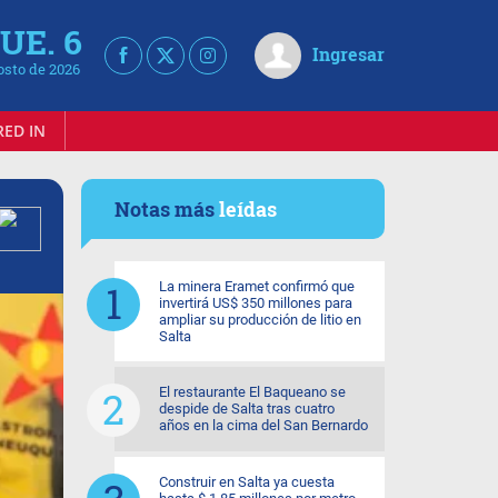
UE. 6
Ingresar
osto de 2026
RED IN
Notas más
leídas
La minera Eramet confirmó que
invertirá US$ 350 millones para
ampliar su producción de litio en
Salta
El restaurante El Baqueano se
despide de Salta tras cuatro
años en la cima del San Bernardo
Construir en Salta ya cuesta