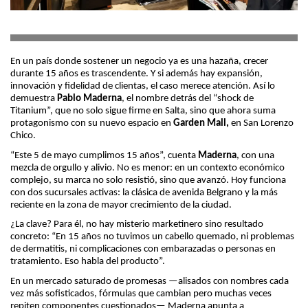
En un país donde sostener un negocio ya es una hazaña, crecer
durante 15 años es trascendente. Y si además hay expansión,
innovación y fidelidad de clientas, el caso merece atención. Así lo
demuestra
Pablo Maderna
, el nombre detrás del “shock de
Titanium”, que no solo sigue firme en Salta, sino que ahora suma
protagonismo con su nuevo espacio en
Garden Mall,
en San Lorenzo
Chico.
“Este 5 de mayo cumplimos 15 años”, cuenta
Maderna
, con una
mezcla de orgullo y alivio. No es menor: en un contexto económico
complejo, su marca no solo resistió, sino que avanzó. Hoy funciona
con dos sucursales activas: la clásica de avenida Belgrano y la más
reciente en la zona de mayor crecimiento de la ciudad.
¿La clave? Para él, no hay misterio marketinero sino resultado
concreto: “En 15 años no tuvimos un cabello quemado, ni problemas
de dermatitis, ni complicaciones con embarazadas o personas en
tratamiento. Eso habla del producto”.
En un mercado saturado de promesas —alisados con nombres cada
vez más sofisticados, fórmulas que cambian pero muchas veces
repiten componentes cuestionados— Maderna apunta a