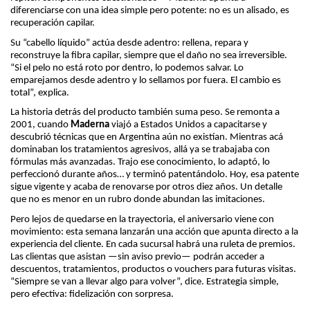
diferenciarse con una idea simple pero potente: no es un alisado, es
recuperación capilar.
Su “cabello líquido” actúa desde adentro: rellena, repara y
reconstruye la fibra capilar, siempre que el daño no sea irreversible.
“Si el pelo no está roto por dentro, lo podemos salvar. Lo
emparejamos desde adentro y lo sellamos por fuera. El cambio es
total”, explica.
La historia detrás del producto también suma peso. Se remonta a
2001, cuando
Maderna
viajó a Estados Unidos a capacitarse y
descubrió técnicas que en Argentina aún no existían. Mientras acá
dominaban los tratamientos agresivos, allá ya se trabajaba con
fórmulas más avanzadas. Trajo ese conocimiento, lo adaptó, lo
perfeccionó durante años… y terminó patentándolo. Hoy, esa patente
sigue vigente y acaba de renovarse por otros diez años. Un detalle
que no es menor en un rubro donde abundan las imitaciones.
Pero lejos de quedarse en la trayectoria, el aniversario viene con
movimiento: esta semana lanzarán una acción que apunta directo a la
experiencia del cliente. En cada sucursal habrá una ruleta de premios.
Las clientas que asistan —sin aviso previo— podrán acceder a
descuentos, tratamientos, productos o vouchers para futuras visitas.
“Siempre se van a llevar algo para volver”, dice. Estrategia simple,
pero efectiva: fidelización con sorpresa.