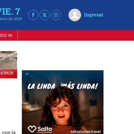
IE. 7
Ingresar
osto de 2026
RED IN
 con la