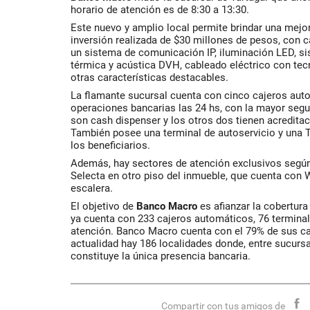
horario de atención es de 8:30 a 13:30.
Este nuevo y amplio local permite brindar una mejor
inversión realizada de $30 millones de pesos, con
un sistema de comunicación IP, iluminación LED, si
térmica y acústica DVH, cableado eléctrico con tecn
otras características destacables.
La flamante sucursal cuenta con cinco cajeros auto
operaciones bancarias las 24 hs, con la mayor segu
son cash dispenser y los otros dos tienen acredita
También posee una terminal de autoservicio y una
los beneficiarios.
Además, hay sectores de atención exclusivos según 
Selecta en otro piso del inmueble, que cuenta con 
escalera.
El objetivo de
Banco Macro
es afianzar la cobertura
ya cuenta con 233 cajeros automáticos, 76 terminal
atención. Banco Macro cuenta con el 79% de sus casa
actualidad hay 186 localidades donde, entre sucurs
constituye la única presencia bancaria.
Compartir con tus amigos de