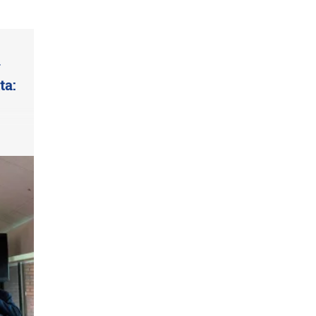
y
ta: