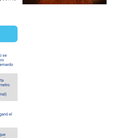
o se
tro
Bernardo
sta
 metro
e
nal)
ganó el
 que