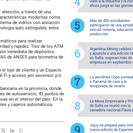
viste a la industria y la mi
ahora juega en las grande
 atención, a través de una
 características modernas como
Más de 400 estudiantes
stema de vidrios con aislación
participaron de una jorna
ología auto extinguible, entre
vinculó minería, educació
producción
máticos para realizar
ridad y rapidez. Tres de los ATM
Argentina Mining celebra
ción inmediata de depósitos.
y apuesta a una edición r
 TAS de ANSES para biometría de
en Salta: esperan más de
empresas en septiembre
el tipo de cliente y un Espacio
Wi Fi y acceso por ascensor y/o
La aerolínea Copa sumará
a Panamá de cara a la
temporada de verano
 bancaria en la provincia, donde
es de autoservicio, 42 puntos de
s en el interior del país. En la
La Mesa Empresaria y Pro
ales y cajeros automáticos,
de Salta se reunió con la
senadora nacional Flavia
Jujuy se prepara para vivi
nueva edición de Experien