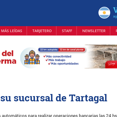
V
ag
 MÁS LEÍDAS
TARJETERO
STAFF
NEWSLETTER
u sucursal de Tartagal
 automáticos para realizar operaciones bancarias las 24 hs,