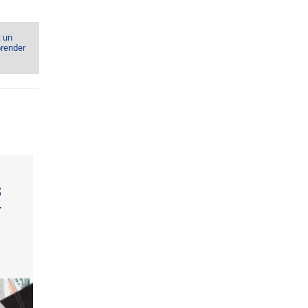
: un
prender
$
y