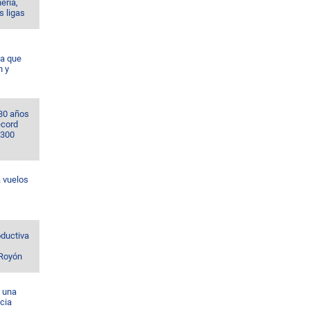
nería,
s ligas
da que
n y
 30 años
écord
 300
 vuelos
ductiva
 Royón
r una
cia