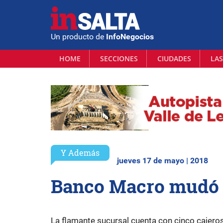
Un producto de
InfoNegocios
HOME
SECCIONES
CIUDADES
LAS
Y Además
jueves 17 de mayo | 2018
Banco Macro mudó s
La flamante sucursal cuenta con cinco cajeros