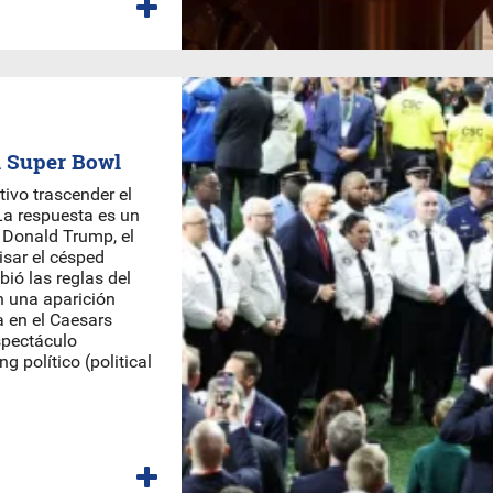
l Super Bowl
ivo trascender el
 La respuesta es un
e Donald Trump, el
isar el césped
ió las reglas del
n una aparición
a en el Caesars
spectáculo
 político (political