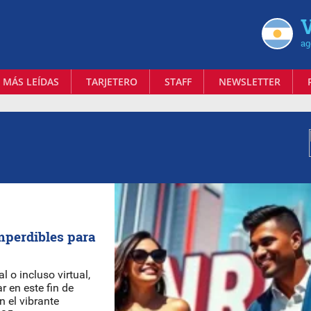
V
ag
 MÁS LEÍDAS
TARJETERO
STAFF
NEWSLETTER
mperdibles para
l o incluso virtual,
ar en este fin de
 el vibrante