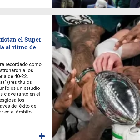
uistan el Super
a al ritmo de
será recordado como
stronaron a los
ria de 40-22,
t" (tres títulos
iunfo es un estudio
os clave tanto en el
esglosa los
ves del éxito de
ar en el ámbito