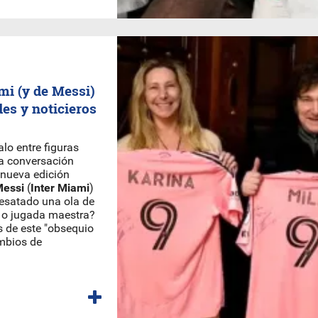
ami (y de Messi)
des y noticieros
alo entre figuras
la conversación
a nueva edición
Messi
(
Inter Miami
)
esatado una ola de
d o jugada maestra?
s de este "obsequio
ambios de