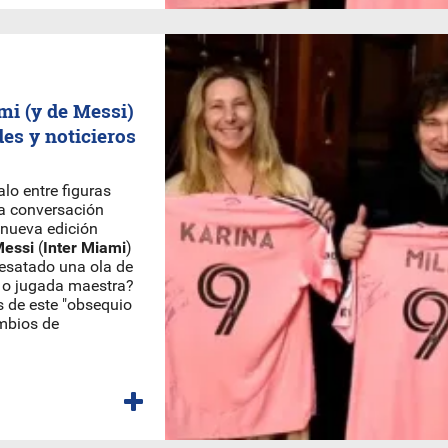
ami (y de Messi)
des y noticieros
alo entre figuras
la conversación
a nueva edición
Messi
(
Inter Miami
)
esatado una ola de
d o jugada maestra?
s de este "obsequio
ambios de