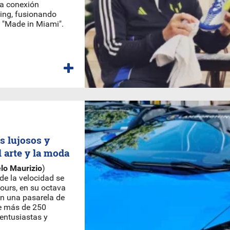
ta conexión
ding, fusionando
e "Made in Miami".
s lujosos y
 arte y la moda
lo Maurizio
)
de la velocidad se
ours, en su octava
en una pasarela de
de más de 250
 entusiastas y