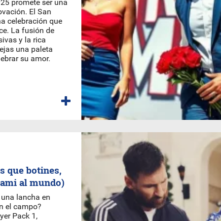
025 promete ser una
ovación. El San
na celebración que
ce. La fusión de
ivas y la rica
rejas una paleta
ebrar su amor.
s que botines,
iami al mundo)
e una lancha en
 en el campo?
yer Pack 1,