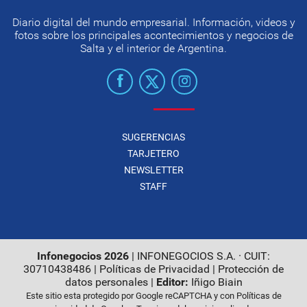
Diario digital del mundo empresarial. Información, videos y
fotos sobre los principales acontecimientos y negocios de
Salta y el interior de Argentina.
SUGERENCIAS
TARJETERO
NEWSLETTER
STAFF
Infonegocios 2026
| INFONEGOCIOS S.A. · CUIT:
30710438486 |
Políticas de Privacidad
|
Protección de
datos personales
|
Editor:
Iñigo Biain
Este sitio esta protegido por Google reCAPTCHA y con
Políticas de