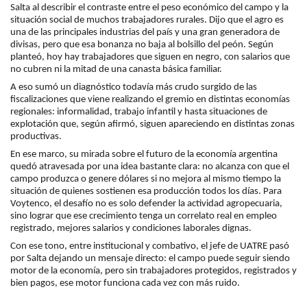
Salta al describir el contraste entre el peso económico del campo y la
situación social de muchos trabajadores rurales. Dijo que el agro es
una de las principales industrias del país y una gran generadora de
divisas, pero que esa bonanza no baja al bolsillo del peón. Según
planteó, hoy hay trabajadores que siguen en negro, con salarios que
no cubren ni la mitad de una canasta básica familiar.
A eso sumó un diagnóstico todavía más crudo surgido de las
fiscalizaciones que viene realizando el gremio en distintas economías
regionales: informalidad, trabajo infantil y hasta situaciones de
explotación que, según afirmó, siguen apareciendo en distintas zonas
productivas.
En ese marco, su mirada sobre el futuro de la economía argentina
quedó atravesada por una idea bastante clara: no alcanza con que el
campo produzca o genere dólares si no mejora al mismo tiempo la
situación de quienes sostienen esa producción todos los días. Para
Voytenco, el desafío no es solo defender la actividad agropecuaria,
sino lograr que ese crecimiento tenga un correlato real en empleo
registrado, mejores salarios y condiciones laborales dignas.
Con ese tono, entre institucional y combativo, el jefe de UATRE pasó
por Salta dejando un mensaje directo: el campo puede seguir siendo
motor de la economía, pero sin trabajadores protegidos, registrados y
bien pagos, ese motor funciona cada vez con más ruido.