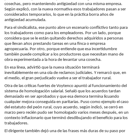
cosechas, pero manteniendo antigüedad con una misma empresa.
Según explicó, con la nueva normativa esos trabajadores pasan a ser
considerados temporarios, lo que en la práctica borra años de
antigüedad acumulada.
Para el sindicalista, ese punto abre un escenario conflictivo tanto para
los trabajadores como para los empleadores. Por un lado, porque
considera que se le están quitando derechos adquiridos a personas
que llevan años prestando tareas en una finca o empresa
agropecuaria. Por otro, porque entiende que esa incertidumbre
también puede complicar a los productores que necesitan mano de
obra experimentada a la hora de levantar una cosecha.
En esa línea, advirtió que la nueva situación terminará
inevitablemente en una ola de reclamos judiciales. Y remarcó que, en
el medio, el gran perjudicado vuelve a ser el trabajador rural.
Otra de las críticas fuertes de Voytenco apuntó al funcionamiento del
sistema de homologación salarial. Señaló que los acuerdos tardan
demasiado en ser aprobados y que esa demora termina licuando
cualquier mejora conseguida en paritarias. Puso como ejemplo el caso
del estatuto del peón rural, cuyo acuerdo, según indicó, se cerró en
marzo pero recién pudo ser homologado varios meses después, en un
contexto inflacionario que terminó desdibujando el beneficio para los
trabajadores.
El dirigente también dejó una de las frases más duras de su paso por