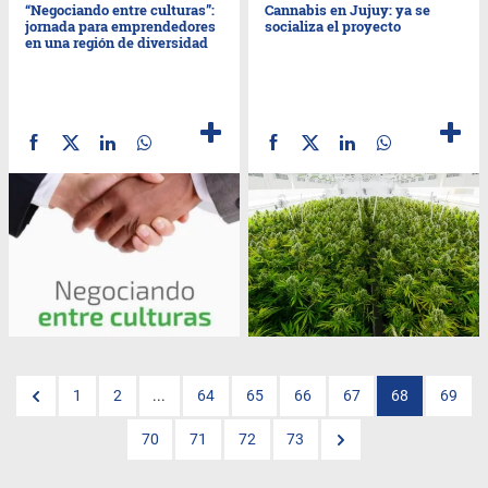
“Negociando entre culturas”:
Cannabis en Jujuy: ya se
jornada para emprendedores
socializa el proyecto
en una región de diversidad
1
2
...
64
65
66
67
68
69
70
71
72
73