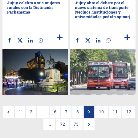
Jujuy celebra a sus mujeres
Jujuy abre el debate por el
rurales con la Distinción
nuevo sistema de transporte
Pachamama
(vecinos, instituciones y
universidades podrán opinar)
1
2
...
6
7
8
9
10
11
12
...
72
73