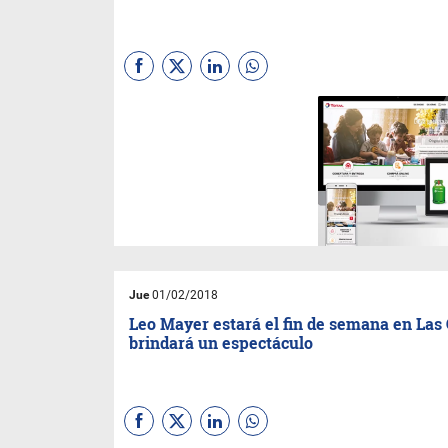
La compañía francesa está
considerada como uno de los
líderes del mercado argentino
de comercialización de Gas
Licuado del Petróleo (GLP).
Jue
01/02/2018
Leo Mayer estará el fin de semana en Las 
brindará un espectáculo