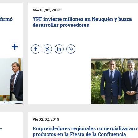
Mar
06/02/2018
 firmó
YPF invierte millones en Neuquén y busca
desarrollar proveedores
La petrolera junto con sus
socios planean invertir en
2018 unos USD 1.525 M en la
provincia. La segunda apuesta
será una “ayuda” estratégica.
Vie
02/02/2018
-
Emprendedores regionales comercializarán 
productos en la Fiesta de la Confluencia