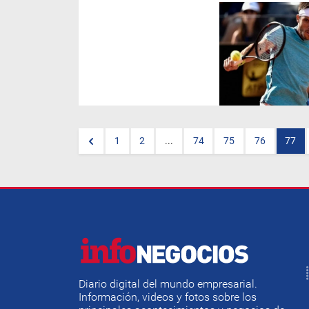
El tenista correntino estará
este fin de semana en el
balneario rionegrino brindando
una exhibición gracias a una
acción institucional de
Horizonte Seguros.
1
2
...
74
75
76
77
Diario digital del mundo empresarial.
Información, videos y fotos sobre los