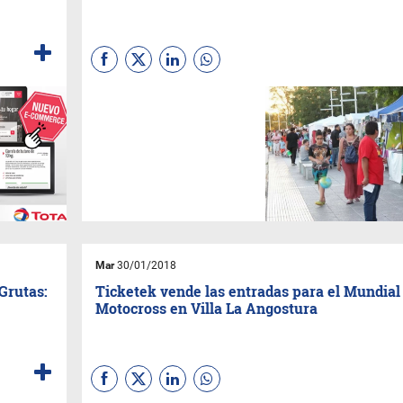
Se completó el cupo de
participación con propuestas
de Neuquén, Bariloche,
Fernández Oro, Centenario,
Cinco Saltos, Cipolletti y
Cutral-Có.
Mar
30/01/2018
Grutas:
Ticketek vende las entradas para el Mundial
Motocross en Villa La Angostura