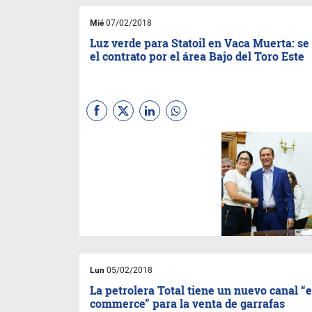
Mié
07/02/2018
Luz verde para Statoil en Vaca Muerta: se
el contrato por el área Bajo del Toro Este
La empresa se compromete a
una inversión de casi US$15
millones y al pago de un bono
por otros 2 millones.
Lun
05/02/2018
La petrolera Total tiene un nuevo canal “e
commerce” para la venta de garrafas