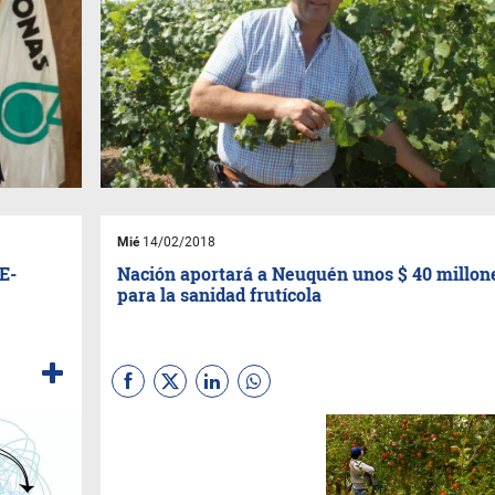
Mié
14/02/2018
E-
Nación aportará a Neuquén unos $ 40 millon
para la sanidad frutícola
A través de un convenio se
busca elevar los estándares
de calidad para poder acceder
a distintos mercados y precios