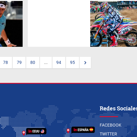
La competencia se realizará el
3 y 4 de marzo, por cuarta vez
consecutiva. Un disciplina que
hace que los “fanáticos”
anticipen su compra.
78
79
80
...
94
95
Redes Sociale
FACEBOOK
TWITTER