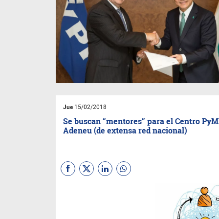
Jue
15/02/2018
Se buscan “mentores” para el Centro PyM
Adeneu (de extensa red nacional)
El objetivo en esta primera
etapa es convocar a
empresarios y profesionales
que quieran acompañar a los