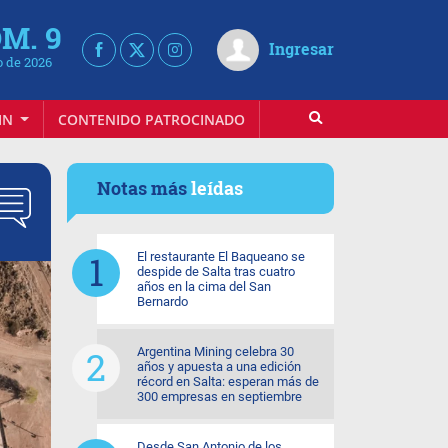
M. 9
Ingresar
 de 2026
IN
CONTENIDO PATROCINADO
Notas más
leídas
El restaurante El Baqueano se
despide de Salta tras cuatro
años en la cima del San
Bernardo
Argentina Mining celebra 30
años y apuesta a una edición
récord en Salta: esperan más de
300 empresas en septiembre
Desde San Antonio de los