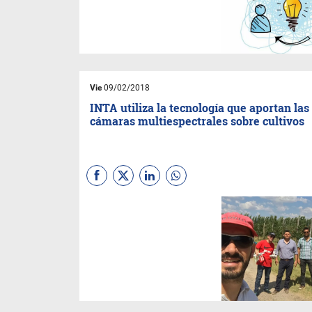
emprendedores a potenciar y
mejorar sus proyectos.
Vie
09/02/2018
INTA utiliza la tecnología que aportan las
cámaras multiespectrales sobre cultivos
Conversamos con dos
especialistas que
actualmente se están
involucrando con los vuelos
con drones, una nueva forma
de intentar mejorar la
producción.