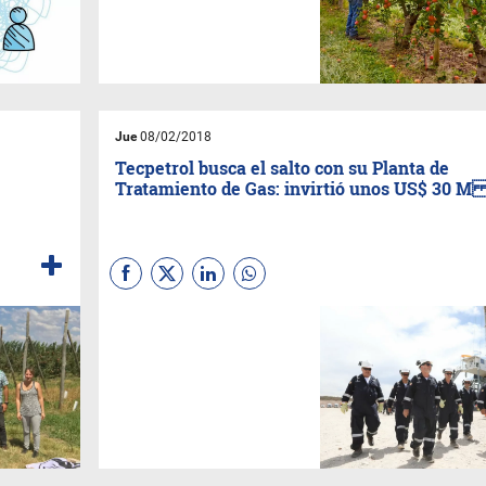
competitivos.
Jue
08/02/2018
Tecpetrol busca el salto con su Planta de
Tratamiento de Gas: invirtió unos US$ 30 
Ante la “plana mayor” del
sector energético se inauguró
esta planta que permitirá
procesar el gas no
convencional producido en el
yacimiento Fortín de Piedra.