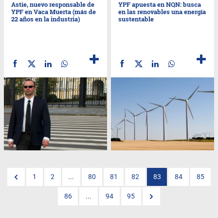
Astie, nuevo responsable de
YPF apuesta en NQN: busca
YPF en Vaca Muerta (más de
en las renovables una energía
22 años en la industria)
sustentable
1
2
...
80
81
82
83
84
85
86
...
94
95