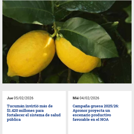
Jue
05/02/2026
Mié
04/02/2026
Tucumán invirtió más de
Campaña gruesa 2025/26:
$1.420 millones para
Apronor proyecta un
fortalecer el sistema de salud
escenario productivo
pública
favorable en el NOA