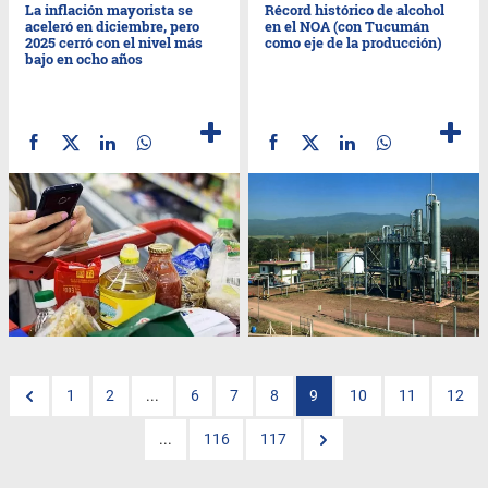
La inflación mayorista se
Récord histórico de alcohol
aceleró en diciembre, pero
en el NOA (con Tucumán
2025 cerró con el nivel más
como eje de la producción)
bajo en ocho años
1
2
...
6
7
8
9
10
11
12
...
116
117