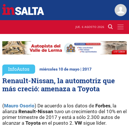
JUE. 6 AGOSTO 2026
InfoAutos
miércoles 10 de mayo | 2017
Renault-Nissan, la automotriz que
más creció: amenaza a Toyota
(
Mauro Osorio
) De acuerdo a los datos de
Forbes
, la
alianza
Renault-Nissan
tuvo un crecimiento del 10% en el
primer trimestre de 2017 y está a sólo 2.300 autos de
alcanzar a
Toyota
en el puesto 2.
VW
sigue líder.