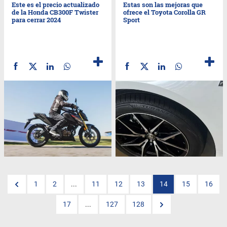
Este es el precio actualizado
Estas son las mejoras que
de la Honda CB300F Twister
ofrece el Toyota Corolla GR
para cerrar 2024
Sport
1
2
...
11
12
13
14
15
16
17
...
127
128