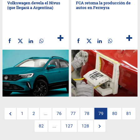
Volkswagen devela el Nivus
FCA retoma la producción de
(que llegará a Argentina)
autos en Ferreyra
1
2
...
76
77
78
79
80
81
82
...
127
128