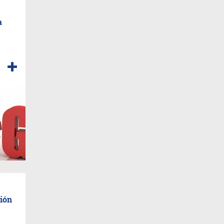
a
ión