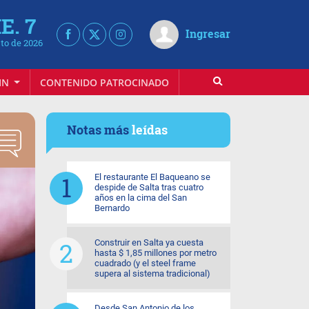
E. 7
Ingresar
to de 2026
IN
CONTENIDO PATROCINADO
Notas más
leídas
El restaurante El Baqueano se
despide de Salta tras cuatro
años en la cima del San
Bernardo
Construir en Salta ya cuesta
hasta $ 1,85 millones por metro
cuadrado (y el steel frame
supera al sistema tradicional)
Desde San Antonio de los