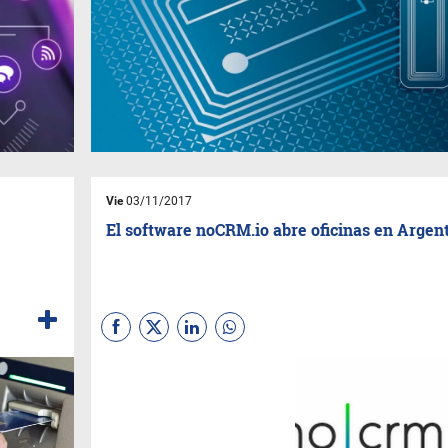
Vie
03/11/2017
El software noCRM.io abre oficinas en Argen
(
Sebastian Gaviglio
) El
software francés de gestión
de oportunidades de
venta
noCRM.io
, anunció la
apertura de oficinas en la