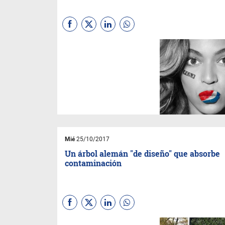
(
Sebastian Gaviglio
) El
marketing de influencers es
furor por estos días ante
cualquier estrategia digital,
pero el problema se encuentra
cuando la selección de los
influencers se realizar por
percepciones y no por análisis
de perfiles.
Mié
25/10/2017
Un árbol alemán "de diseño" que absorbe
contaminación