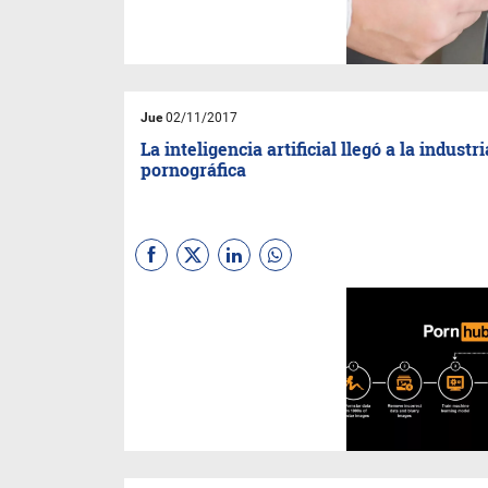
transacciones a través de un
cajero automático y cuánto
aquel que utiliza la app o la
web del mismo.
Jue
02/11/2017
La inteligencia artificial llegó a la industri
pornográfica
(
Sebastian Gaviglio
) Aunque
parezca mentira, la industria
pornográfica en internet es
una de las más fuertes. El
sitio
Pornhub
anunció el
desarrollo de un algoritmo
para taguear sus contenidos
sin que personas intervengan
en el proceso.