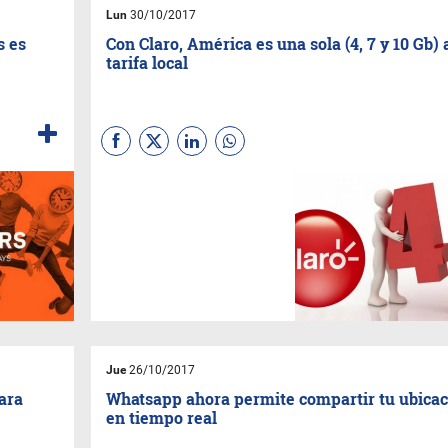
Este análisis dice que las
Lun
30/10/2017
cookies morirán a manos de
los
Mobile IDs
. Pasen y lean
s es
Con Claro, América es una sola (4, 7 y 10 Gb) 
(este sitio -todavía- no usa
tarifa local
cookies).
Con sus Planes América, Claro
es la única operadora que
permite estar conectados
desde cualquier parte del
continente como si estuvieran
en Argentina. La novedad para
estas vacaciones, es que se
suma el Plan de 4GB a los de
7 y 10GB.
Jue
26/10/2017
ara
Whatsapp ahora permite compartir tu ubicac
en tiempo real