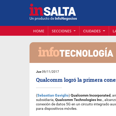
Un producto de
InfoNegocios
HOME
SECCIONES
CIUDADES
L
Jue
09/11/2017
Qualcomm logró la primera cone
(
Sebastian Gaviglio
)
Qualcomm
Incorporated
, a
subsidiaria,
Qualcomm
Technologies
Inc
., alcanz
conexión de datos 5G en un circuito integrado au
para dispositivos móviles.