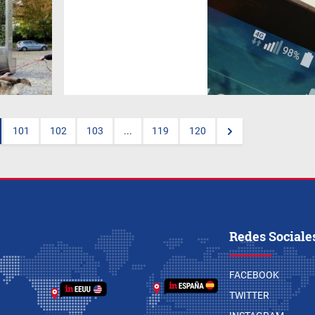
(
Sebastian Gaviglio
) El 99% de
las ventas de smartphones en
el país fueron 4G durante 2017
muy por encima de la media
regional y por si fuera poco,
Argentina está 3era en
América Latina en términos de
celulares vendidos en 2017,
solo por debajo de Brasil y
México.
101
102
103
...
119
120
Redes Sociale
FACEBOOK
TWITTER