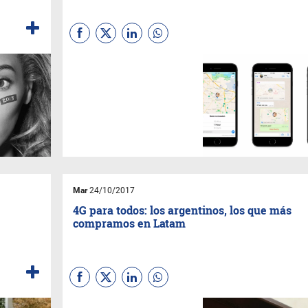
(
Sebastian Gaviglio
)
Botonazo, pero útil también,
Whatsapp sumó una función
que ya está disponible desde
hace algún tiempo en
Facebook Messenger y
permite compartir la ubicación
permanentemente.
Mar
24/10/2017
4G para todos: los argentinos, los que más
compramos en Latam