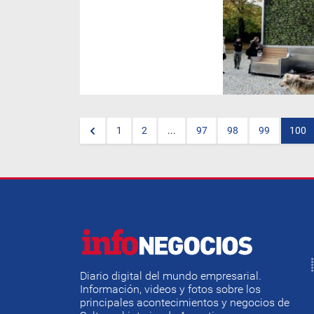
(
Sebastian Gaviglio
) El curioso
e innovador árbol es cuadrado,
no tiene tronco y sus hojas
son de musgo. Fue creado en
Alemania y absorbe la
contaminación del aire en la
ciudad como si fuese un
pequeño bosque.
1
2
...
97
98
99
100
Diario digital del mundo empresarial.
Información, videos y fotos sobre los
principales acontecimientos y negocios de