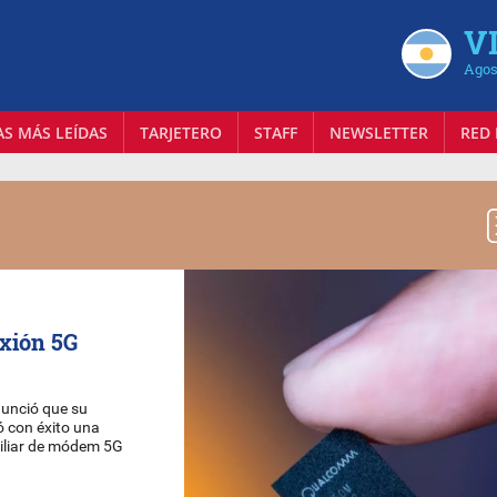
VI
Agos
AS MÁS LEÍDAS
TARJETERO
STAFF
NEWSLETTER
RED 
xión 5G
nunció que su
ó con éxito una
xiliar de módem 5G