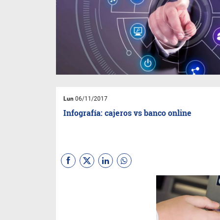
Lun
06/11/2017
Infografía: cajeros vs banco online
(
Sebastian Gaviglio
) Una
infografía realizada
por
VeriTran
muestra cuánto
tiempo de su vida consume
una persona que realiza sus