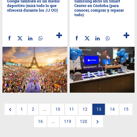
Google también es un medio
Samsung abrió un Smart
deportivo (mirá todo lo que
Center en Córdoba (para
ofrecerá durante los JJ OO)
conocer, comprar y reparar
todo)
1
2
...
10
11
12
13
14
15
16
...
119
120