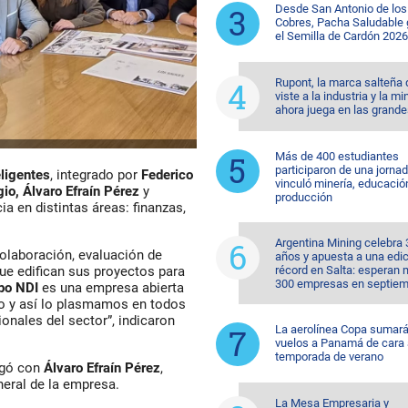
Desde San Antonio de los
Cobres, Pacha Saludable
el Semilla de Cardón 2026
Rupont, la marca salteña
viste a la industria y la mi
ahora juega en las grande
Más de 400 estudiantes
participaron de una jorna
ligentes
, integrado por
Federico
vinculó minería, educació
io, Álvaro Efraín Pérez
y
producción
ia en distintas áreas: finanzas,
Argentina Mining celebra 
colaboración, evaluación de
años y apuesta a una edi
récord en Salta: esperan
que edifican sus proyectos para
300 empresas en septiem
po NDI
es una empresa abierta
o y así lo plasmamos en todos
onales del sector”, indicaron
La aerolínea Copa sumar
vuelos a Panamá de cara 
temporada de verano
ogó con
Álvaro Efraín Pérez
,
neral de la empresa.
La Mesa Empresaria y