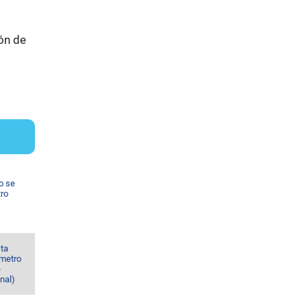
ión de
o se
tro
sta
 metro
e
nal)