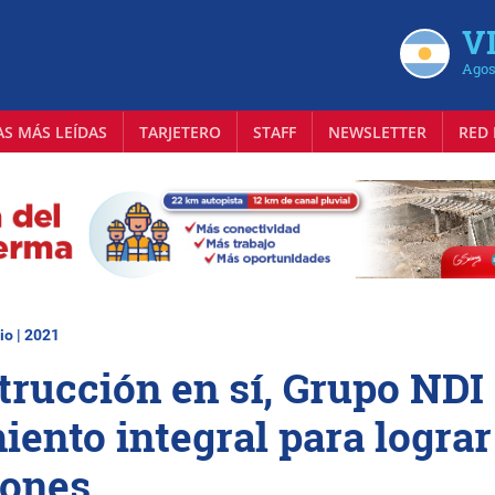
VI
Agos
AS MÁS LEÍDAS
TARJETERO
STAFF
NEWSLETTER
RED 
io | 2021
trucción en sí, Grupo NDI
iento integral para lograr
iones