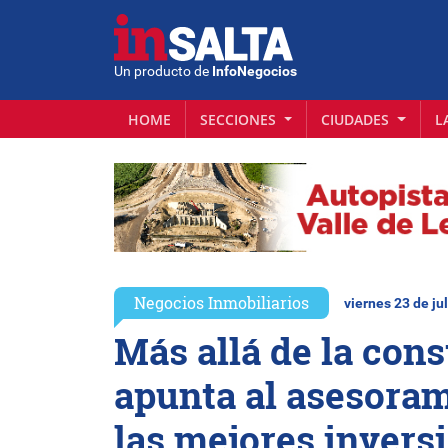
Un producto de
InfoNegocios
HOME
SECCIONES
CIUDADES
L
Negocios Inmobiliarios
viernes 23 de jul
Más allá de la cons
apunta al asesoram
las mejores invers