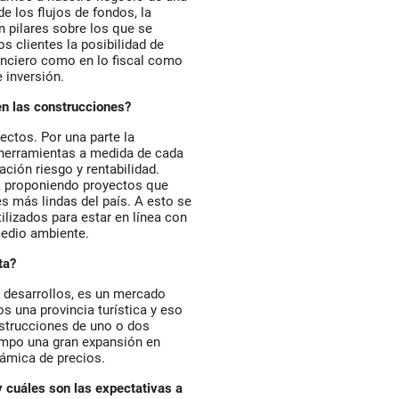
de los flujos de fondos, la
n pilares sobre los que se
s clientes la posibilidad de
nanciero como en lo fiscal como
 inversión.
en las construcciones?
ectos. Por una parte la
 herramientas a medida de cada
ción riesgo y rentabilidad.
a, proponiendo proyectos que
 más lindas del país. A esto se
ilizados para estar en línea con
medio ambiente.
ta?
y desarrollos, es un mercado
 una provincia turística y eso
nstrucciones de uno o dos
iempo una gran expansión en
námica de precios.
 cuáles son las expectativas a