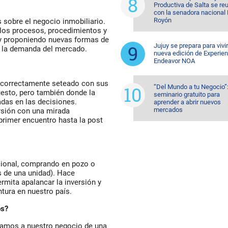
Productiva de Salta se re
con la senadora nacional 
Royón
 sobre el negocio inmobiliario.
los procesos, procedimientos y
 y proponiendo nuevas formas de
Jujuy se prepara para vivi
ún la demanda del mercado.
nueva edición de Experien
Endeavor NOA
n correctamente seteado con sus
“Del Mundo a tu Negocio”
uesto, pero también donde la
seminario gratuito para
adas en las decisiones.
aprender a abrir nuevos
mercados
sión con una mirada
primer encuentro hasta la post
icional, comprando en pozo o
 de una unidad). Hace
rmita apalancar la inversión y
tura en nuestro país.
os?
amos a nuestro negocio de una