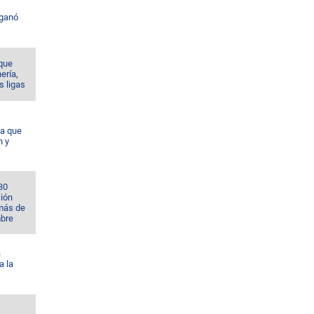
 ganó
 que
nería,
s ligas
da que
n y
30
ción
 más de
bre
á
a la