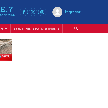
E. 7
Ingresar
to de 2026
IN
CONTENIDO PATROCINADO