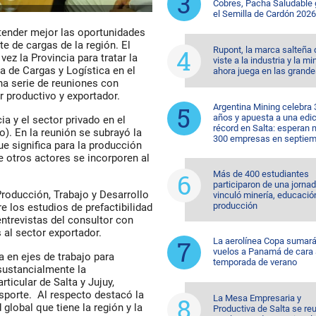
Cobres, Pacha Saludable
el Semilla de Cardón 2026
ntender mejor las oportunidades
te de cargas de la región. El
Rupont, la marca salteña
vez la Provincia para tratar la
viste a la industria y la mi
a de Cargas y Logística en el
ahora juega en las grande
na serie de reuniones con
r productivo y exportador.
Argentina Mining celebra 
años y apuesta a una edi
ia y el sector privado en el
récord en Salta: esperan
o). En la reunión se subrayó la
300 empresas en septiem
ue significa para la producción
e otros actores se incorporen al
Más de 400 estudiantes
participaron de una jorna
roducción, Trabajo y Desarrollo
vinculó minería, educació
producción
re los estudios de prefactibilidad
entrevistas del consultor con
 al sector exportador.
La aerolínea Copa sumar
vuelos a Panamá de cara 
 en ejes de trabajo para
temporada de verano
sustancialmente la
rticular de Salta y Jujuy,
nsporte. Al respecto destacó la
La Mesa Empresaria y
global que tiene la región y la
Productiva de Salta se re