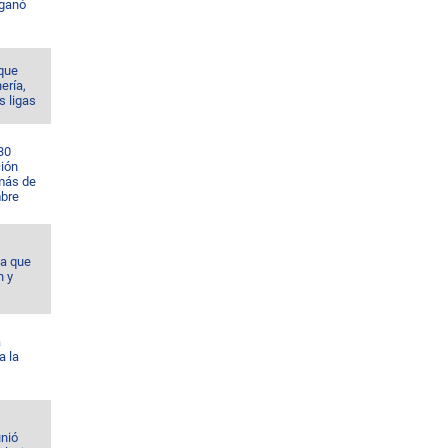
 ganó
 que
nería,
s ligas
30
ción
 más de
bre
da que
n y
á
a la
unió