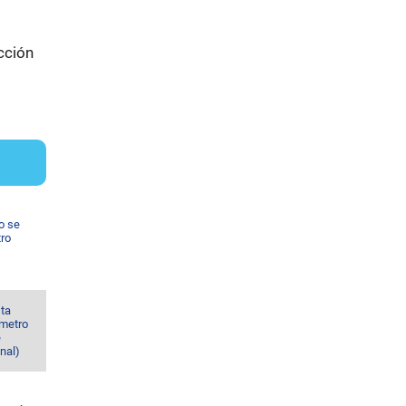
cción
o se
tro
sta
 metro
e
nal)