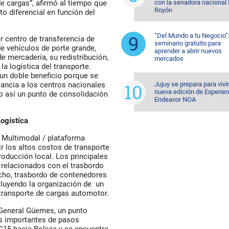
con la senadora nacional 
e cargas”, afirmó al tiempo que
Royón
to diferencial en función del
“Del Mundo a tu Negocio”
r centro de transferencia de
seminario gratuito para
e vehículos de porte grande,
aprender a abrir nuevos
e mercadería, su redistribución,
mercados
a logística del transporte.
un doble beneficio porque se
Jujuy se prepara para vivi
stancia a los centros nacionales
nueva edición de Experien
o así un punto de consolidación
Endeavor NOA
ogística
 Multimodal / plataforma
ir los altos costos de transporte
producción local. Los principales
s relacionados con el trasbordo
cho, trasbordo de contenedores
ncluyendo la organización de un
 transporte de cargas automotor.
 General Güemes, un punto
os importantes de pasos