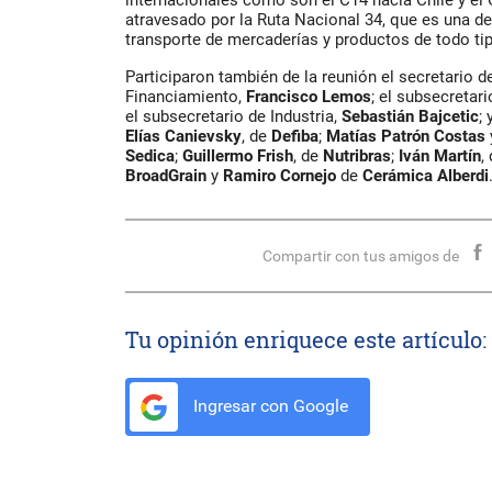
internacionales como son el C14 hacia Chile y el 
atravesado por la Ruta Nacional 34, que es una de
transporte de mercaderías y productos de todo ti
Participaron también de la reunión el secretario d
Financiamiento,
Francisco Lemos
; el subsecretar
el subsecretario de Industria,
Sebastián Bajcetic
;
Elías Canievsky
, de
Defiba
;
Matías Patrón Costas
Sedica
;
Guillermo Frish
, de
Nutribras
;
Iván Martín
,
BroadGrain
y
Ramiro Cornejo
de
Cerámica Alberdi
Compartir con tus amigos de
Tu opinión enriquece este artículo:
Ingresar con Google