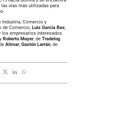
C15 hacia Bolivia y se encuentra
 las vías más utilizadas para
po.
e Industria, Comercio y
io de Comercio,
Luis García Bes
;
 y los empresarios interesados
y
Roberto Mayer
, de
Tradelog
 de
Alimar
;
Gastón Larrán
, de
.