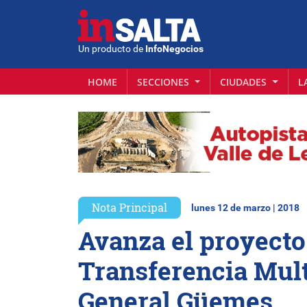
Un producto de
InfoNegocios
HOME
SECCIONES
CIUDADES
L
Nota Principal
lunes 12 de marzo | 2018
Avanza el proyecto
Transferencia Mul
General Güemes