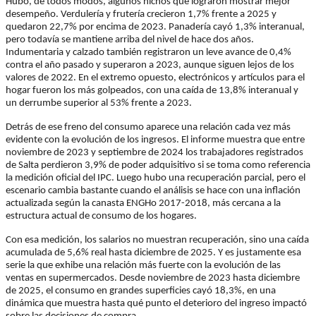
Hubo, de todos modos, algunos nichos que lograron mostrar mejor
desempeño. Verdulería y frutería crecieron 1,7% frente a 2025 y
quedaron 22,7% por encima de 2023. Panadería cayó 1,3% interanual,
pero todavía se mantiene arriba del nivel de hace dos años.
Indumentaria y calzado también registraron un leve avance de 0,4%
contra el año pasado y superaron a 2023, aunque siguen lejos de los
valores de 2022. En el extremo opuesto, electrónicos y artículos para el
hogar fueron los más golpeados, con una caída de 13,8% interanual y
un derrumbe superior al 53% frente a 2023.
Detrás de ese freno del consumo aparece una relación cada vez más
evidente con la evolución de los ingresos. El informe muestra que entre
noviembre de 2023 y septiembre de 2024 los trabajadores registrados
de Salta perdieron 3,9% de poder adquisitivo si se toma como referencia
la medición oficial del IPC. Luego hubo una recuperación parcial, pero el
escenario cambia bastante cuando el análisis se hace con una inflación
actualizada según la canasta ENGHo 2017-2018, más cercana a la
estructura actual de consumo de los hogares.
Con esa medición, los salarios no muestran recuperación, sino una caída
acumulada de 5,6% real hasta diciembre de 2025. Y es justamente esa
serie la que exhibe una relación más fuerte con la evolución de las
ventas en supermercados. Desde noviembre de 2023 hasta diciembre
de 2025, el consumo en grandes superficies cayó 18,3%, en una
dinámica que muestra hasta qué punto el deterioro del ingreso impactó