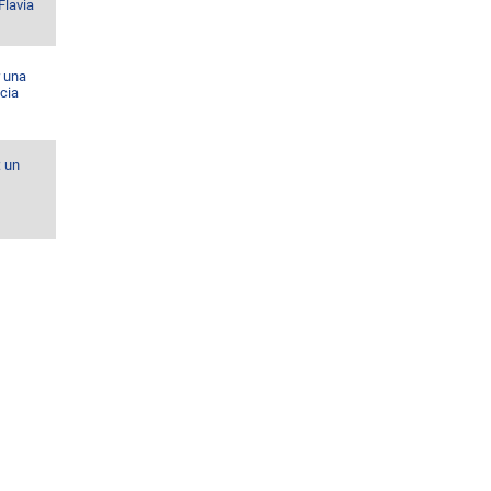
Flavia
r una
cia
: un