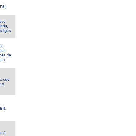
e
nal)
 que
nería,
s ligas
30
ción
 más de
bre
da que
n y
á
a la
unió