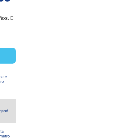
ños. El
o se
tro
 ganó
sta
 metro