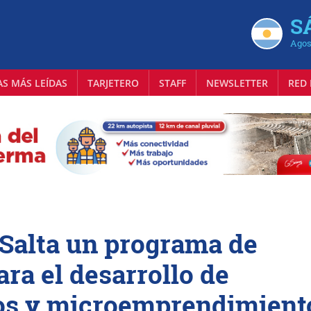
S
Agos
AS MÁS LEÍDAS
TARJETERO
STAFF
NEWSLETTER
RED 
Salta un programa de
ra el desarrollo de
os y microemprendimient