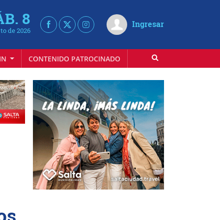
ÁB. 8
Ingresar
to de 2026
IN
CONTENIDO PATROCINADO
os