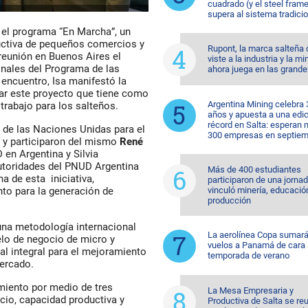
cuadrado (y el steel fram
supera al sistema tradicio
el programa “En Marcha”, un
uctiva de pequeños comercios y
Rupont, la marca salteña
reunión en Buenos Aires el
viste a la industria y la mi
onales del Programa de las
ahora juega en las grande
encuentro, Isa manifestó la
tar este proyecto que tiene como
Argentina Mining celebra 
trabajo para los salteños.
años y apuesta a una edi
récord en Salta: esperan
a de las Naciones Unidas para el
300 empresas en septiem
s y participaron del mismo
René
en Argentina y Silvia
autoridades del PNUD Argentina
Más de 400 estudiantes
a de esta iniciativa,
participaron de una jorna
vinculó minería, educació
nto para la generación de
producción
na metodología internacional
La aerolínea Copa sumar
elo de negocio de micro y
vuelos a Panamá de cara 
 integral para el mejoramiento
temporada de verano
mercado.
miento por medio de tres
La Mesa Empresaria y
rcio, capacidad productiva y
Productiva de Salta se re