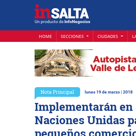
Un producto de
InfoNegocios
HOME
SECCIONES
CIUDADES
L
Nota Principal
lunes 19 de marzo | 2018
Implementarán en 
Naciones Unidas pa
pequeños comerci