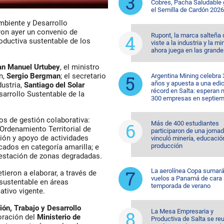
Cobres, Pacha Saludable
el Semilla de Cardón 2026
Ambiente y Desarrollo
ron ayer un convenio de
Rupont, la marca salteña
oductiva sustentable de los
viste a la industria y la mi
ahora juega en las grande
an Manuel Urtubey
, el ministro
n,
Sergio Bergman
; el secretario
Argentina Mining celebra 
años y apuesta a una edi
dustria,
Santiago del Solar
récord en Salta: esperan
sarrollo Sustentable de la
300 empresas en septiem
os de gestión colaborativa:
Más de 400 estudiantes
 Ordenamiento Territorial de
participaron de una jorna
ión y apoyo de actividades
vinculó minería, educació
producción
ados en categoría amarilla; e
restación de zonas degradadas.
La aerolínea Copa sumar
ieron a elaborar, a través de
vuelos a Panamá de cara 
 sustentable en áreas
temporada de verano
tivo vigente.
ión, Trabajo y Desarrollo
La Mesa Empresaria y
boración del
Ministerio de
Productiva de Salta se re