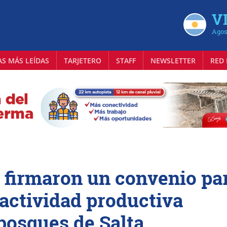
VI
Agos
AS MÁS LEÍDAS
TARJETERO
STAFF
NEWSLETTER
RED 
 firmaron un convenio pa
 actividad productiva
 bosques de Salta