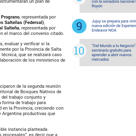
instrumentarán un plan de
con la senadora nacional 
Royón
 Prograno
, representada por
Jujuy se prepara para vivi
s Salteñas (Federsal)
,
nueva edición de Experien
l Salteña
, representada por
Endeavor NOA
en el marco del convenio citado.
, evaluar y verificar si la
“Del Mundo a tu Negocio”
ente por la Provincia de Salta
seminario gratuito para
técnica, que se realizará caso
aprender a abrir nuevos
mercados
olaboración de los ministerios de
iciparon de la segunda reunión
ritorial de Bosques Nativos de
 del trabajo conjunto y
a forma de trabajo para
 en la Provincia, creciendo con
y Argentina productivas que
oble instancia planteada
s procesales”, es decir que a