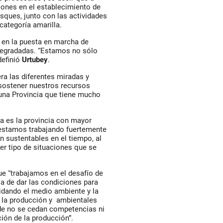
ciones en el establecimiento de
osques, junto con las actividades
ategoría amarilla.
 en la puesta en marcha de
 degradadas. “Estamos no sólo
definió
Urtubey
.
ra las diferentes miradas y
 sostener nuestros recursos
 una Provincia que tiene mucho
a es la provincia con mayor
 “estamos trabajando fuertemente
n sustentables en el tiempo, al
er tipo de situaciones que se
ue “trabajamos en el desafío de
sa de dar las condiciones para
idando el medio ambiente y la
e la producción y ambientales
de no se cedan competencias ni
ción de la producción”.