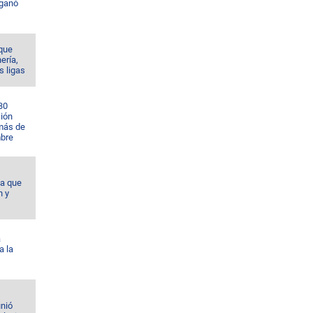
 ganó
 que
nería,
s ligas
30
ción
 más de
bre
da que
n y
á
a la
unió