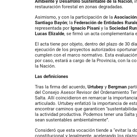
Ambiente y Desarrollo Sustentable de la Nación
, 
restauración forestal en zonas degradadas.
Asimismo, y con la participación de la
Asociación
Santiago Bayón
; la
Federación de Entidades Rurale
representada por
Ignacio Pisani
y la
Sociedad Rura
Lucas Elizalde
, se firmó un acta complementaria 
El acta tiene por objeto, dentro del plazo de 30 días
ejecución de los proyectos autorizados oportunam
cumplen con el marco normativo. Esta evaluación 
por caso, estará a cargo de la Provincia, con la c
la Nación.
Las definiciones
Tras la firma del acuerdo,
Urtubey
y
Bergman
part
del Consejo Asesor Revisor del Ordenamiento Ter
Salta. Allí coincidieron en remarcar la importancia
articulado. Urtubey enfatizó la importancia de est
encontrar caminos que garanticen “sustentabilidad
la actividad productiva. Podemos tener una Salta 
sean sustentables ambientalmente”.
Consideró que esta vocación tiende a “evitar la d
constitucional y legalmente, acelerando los plazo