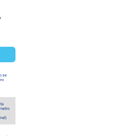
o
o se
tro
sta
 metro
e
nal)