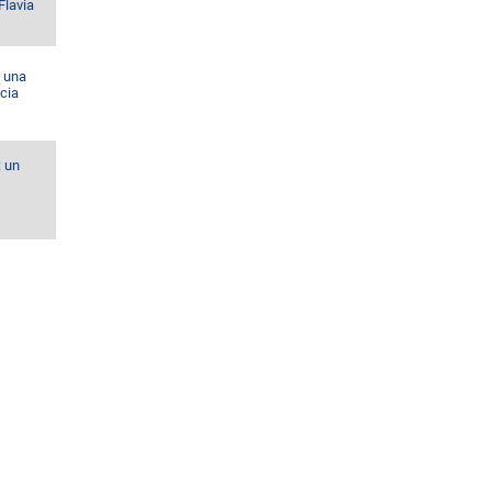
Flavia
r una
cia
: un