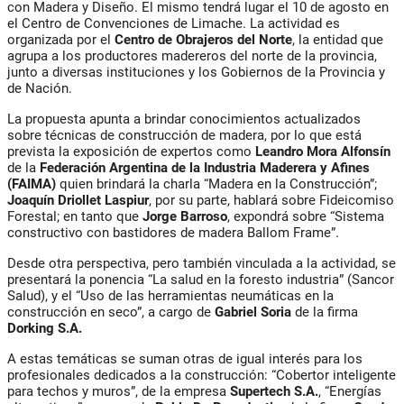
con Madera y Diseño. El mismo tendrá lugar el 10 de agosto en
el Centro de Convenciones de Limache. La actividad es
organizada por el
Centro de Obrajeros del Norte
, la entidad que
agrupa a los productores madereros del norte de la provincia,
junto a diversas instituciones y los Gobiernos de la Provincia y
de Nación.
La propuesta apunta a brindar conocimientos actualizados
sobre técnicas de construcción de madera, por lo que está
prevista la exposición de expertos como
Leandro Mora Alfonsín
de la
Federación Argentina de la Industria Maderera y Afines
(FAIMA)
quien brindará la charla “Madera en la Construcción”;
Joaquín Driollet Laspiur
, por su parte, hablará sobre Fideicomiso
Forestal; en tanto que
Jorge Barroso
, expondrá sobre “Sistema
constructivo con bastidores de madera Ballom Frame”.
Desde otra perspectiva, pero también vinculada a la actividad, se
presentará la ponencia “La salud en la foresto industria” (Sancor
Salud), y el “Uso de las herramientas neumáticas en la
construcción en seco”, a cargo de
Gabriel Soria
de la firma
Dorking S.A.
A estas temáticas se suman otras de igual interés para los
profesionales dedicados a la construcción: “Cobertor inteligente
para techos y muros”, de la empresa
Supertech S.A.
, “Energías