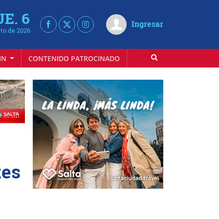
UE. 6
Ingresar
to de 2026
IN
CONTENIDO PATROCINADO
tes