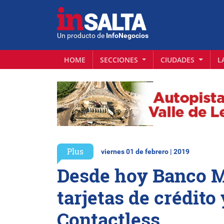
Un producto de
InfoNegocios
HOME
SECCIONES
CIUDADES
L
Plus
viernes 01 de febrero | 2019
Desde hoy Banco Ma
tarjetas de crédito
Contactless