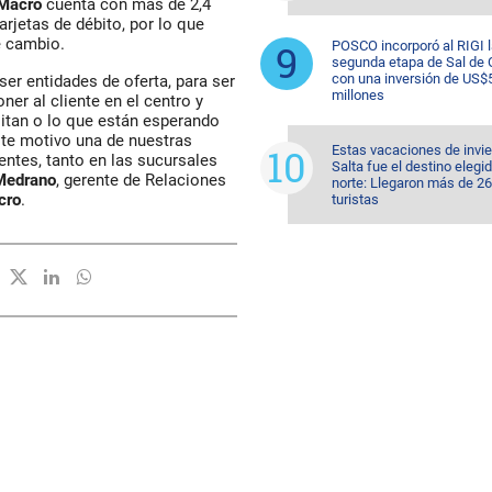
Macro
cuenta con más de 2,4
arjetas de débito, por lo que
e cambio.
POSCO incorporó al RIGI 
segunda etapa de Sal de 
con una inversión de US$
r entidades de oferta, para ser
millones
er al cliente en el centro y
sitan o lo que están esperando
ste motivo una de nuestras
Estas vacaciones de invi
entes, tanto en las sucursales
Salta fue el destino elegid
Medrano
, gerente de Relaciones
norte: Llegaron más de 2
cro
.
turistas