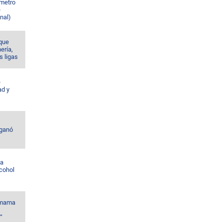
 metro
e
nal)
 que
nería,
s ligas
e
ad y
 ganó
la
lcohol
amama
”