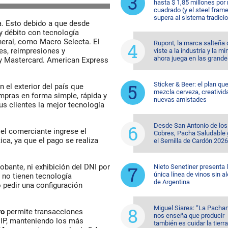
hasta $ 1,85 millones por
cuadrado (y el steel fram
supera al sistema tradicio
a. Esto debido a que desde
 y débito con tecnología
neral, como Macro Selecta. El
Rupont, la marca salteña
nes, reimpresiones y
viste a la industria y la mi
ahora juega en las grande
a y Mastercard. American Express
Sticker & Beer: el plan qu
 el exterior del país que
mezcla cerveza, creativid
mpras en forma simple, rápida y
nuevas amistades
us clientes la mejor tecnología
Desde San Antonio de los
el comerciante ingrese el
Cobres, Pacha Saludable
ica, ya que el pago se realiza
el Semilla de Cardón 2026
bante, ni exhibición del DNI por
Nieto Senetiner presenta 
única línea de vinos sin a
no tienen tecnología
de Argentina
 pedir una configuración
Miguel Siares: “La Pach
ro
permite transacciones
nos enseña que producir
HIP, manteniendo los más
también es cuidar la tierra