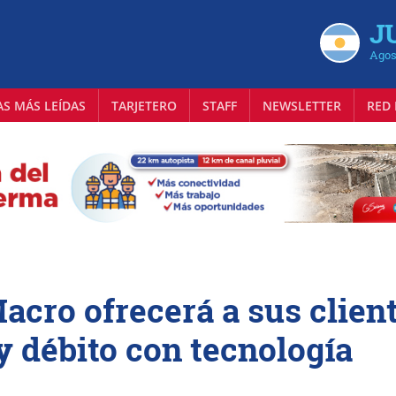
J
Agos
AS MÁS LEÍDAS
TARJETERO
STAFF
NEWSLETTER
RED 
cro ofrecerá a sus clien
 y débito con tecnología