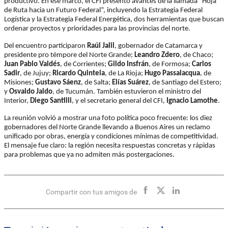
productivo. En ese marco, el CFI presentó avances de la llamada “Hoja
de Ruta hacia un Futuro Federal”, incluyendo la Estrategia Federal
Logística y la Estrategia Federal Energética, dos herramientas que buscan
ordenar proyectos y prioridades para las provincias del norte.
Del encuentro participaron
Raúl Jalil
, gobernador de Catamarca y
presidente pro témpore del Norte Grande;
Leandro Zdero
, de Chaco;
Juan Pablo Valdés
, de Corrientes;
Gildo Insfrán
, de Formosa;
Carlos
Sadir
, de Jujuy;
Ricardo Quintela
, de La Rioja;
Hugo Passalacqua
, de
Misiones;
Gustavo Sáenz
, de Salta;
Elías Suárez
, de Santiago del Estero;
y
Osvaldo Jaldo
, de Tucumán. También estuvieron el ministro del
Interior,
Diego Santilli
, y el secretario general del CFI,
Ignacio Lamothe
.
La reunión volvió a mostrar una foto política poco frecuente: los diez
gobernadores del Norte Grande llevando a Buenos Aires un reclamo
unificado por obras, energía y condiciones mínimas de competitividad.
El mensaje fue claro: la región necesita respuestas concretas y rápidas
para problemas que ya no admiten más postergaciones.
Compartir con tus amigos de