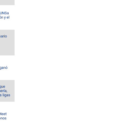
a UNSa
ón y el
sario
 ganó
 que
nería,
s ligas
 Meet
enos