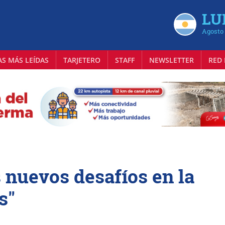
LU
Agosto 
AS MÁS LEÍDAS
TARJETERO
STAFF
NEWSLETTER
RED 
 nuevos desafíos en la
s"