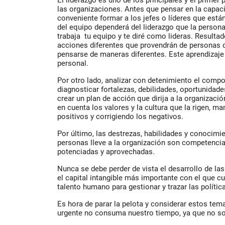
El liderazgo es uno de los principales y el prime
las organizaciones. Antes que pensar en la capac
conveniente formar a los jefes o líderes que está
del equipo dependerá del liderazgo que la person
trabaja tu equipo y te diré como lideras. Resultad
acciones diferentes que provendrán de personas 
pensarse de maneras diferentes. Este aprendizaje
personal.
Por otro lado, analizar con detenimiento el comp
diagnosticar fortalezas, debilidades, oportunidades
crear un plan de acción que dirija a la organizaci
en cuenta los valores y la cultura que la rigen, 
positivos y corrigiendo los negativos.
Por último, las destrezas, habilidades y conocimi
personas lleve a la organización son competenci
potenciadas y aprovechadas.
Nunca se debe perder de vista el desarrollo de l
el capital intangible más importante con el que cu
talento humano para gestionar y trazar las polític
Es hora de parar la pelota y considerar estos te
urgente no consuma nuestro tiempo, ya que no sol