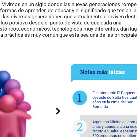
) Vivimos en un siglo donde las nuevas generaciones romp
ormas de aprender, de educar y el significado que tenían la
tre las diversas generaciones que actualmente conviven dent
lgo positivo desde el punto de vista de que cada una,
stóricos, económicos, tecnológicos muy diferentes, dan luga
la práctica es muy común que esta sea una de las principal
Notas más
leídas
El restaurante El Baquean
despide de Salta tras cua
años en la cima del San
Bernardo
Argentina Mining celebra 
años y apuesta a una edi
récord en Salta: esperan
300 empresas en septiem