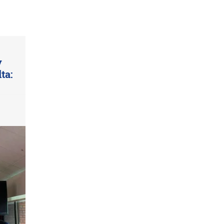
y
ta: