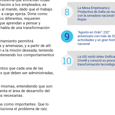
r problema que enfrentan todas
itación a los empleados, es
La Mesa Empresaria y
n al mando, dado que el trabajo
Productiva de Salta se re
a a cargo ejerza. Dime como
con la senadora nacional 
os diferentes, requieren
Royón
que aprendan a pensar y
 habla de una transformación
”Agosto en Orán": 232°
aniversario con más de 5
actividades y un gran fest
ortamiento permitirá
nacional
 y amenazas, y a partir de allí
ón a la misión deseada, teniendo
manteniendo los comportamientos
La UIS visitó Artes Gráfic
Crivelli y conoció su proc
transformación tecnológi
entos que cada una de las
as que deben ser administradas,
as mismas, entendiendo que son
enta el área de desarrollo del
as necesarias.
mas como importantes. Que lo
uciona el problema de raíz.