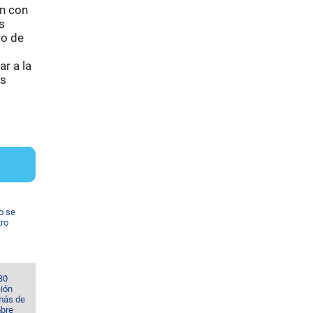
en con
s
ro de
r a la
es
o se
tro
30
ción
 más de
bre