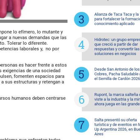
Alianza de Taca Taca y l
para fortalecer la formaci
conocimiento aplicado
pone lo efímero, lo mutante y
lugar a nuevas demandas que las
Hidrotec: un grupo empre
o. Tolerar lo diferente.
que creció a partir de dar
tencias laborales y, no por
respuestas y convertir las
soluciones en negocios
personas es hacer frente a estos
Desde San Antonio de los
s exigencias de una sociedad
Cobres, Pacha Saludable
pulsen, fomenten espacios para
el Semilla de Cardón 2026
o a sus estructuras y retengan a
Rupont, la marca salteña
ecursos humanos deben centrarse
viste a la industria y la mi
ahora juega en las grande
Salta presentó su oferta
turística y de eventos en
Up Argentina 2026, en Bu
Aires