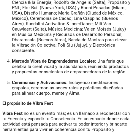
Ciencia & la Energía; Rodolfo de Angelis (Salta), Propósito y
PNL; Flor Buil (Nueva York, USA) y Rochi Posadas (Miami,
USA), Diseño Humano; María Grañén (Ciudad de México,
México), Ceremonia de Cacao; Lina Ciappino (Buenos
Aires), Kundalini Activation & InnerDance; Mili Van
Cauwlaert (Salta), Música Medicina; Valen Moisés (Jujuy)
en Música Medicina y Recursos de Desarrollo Personal;
Dharamsala (Buenos Aires), Banda de Mantras para elevar
la Vibración Colectiva; Poli Siu (Jujuy), y Electrónica
consciente.
Mercado Vibra de Emprendedores Locales
: Una feria que
celebra la creatividad y la abundancia, reuniendo productos
y propuestas conscientes de emprendedores de la región.
Ceremonias y Activaciones
: Incluyendo meditaciones
grupales, ceremonias ancestrales y prácticas diseñadas
para alinear cuerpo, mente y Alma.
El propósito de Vibra Fest
Vibra Fest
no es un evento más; es un llamado a reconectar con
tu Esencia y expandir tu Consciencia. Es un espacio donde cada
actividad está pensada para activar tu poder interior y brindarte
herramientas para vivir en coherencia con tu Propósito y