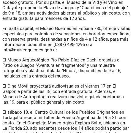
acceso gratuito. Por su parte, el Museo de la Vid y el Vino en
Cafayate propone la Plaza de Juegos y "Guardianes del paisaje"
de 9 a 18, ambas actividades abiertas al público y sin costo, con
entrada gratuita para menores de 12 años.
En Salta capital, el Museo Güemes en España 730, ofrece visitas
especiales para colonias de vacaciones en horarios específicos,
con reserva previa, destinadas a niños de 4 a 12 años, para más
información consultar en (0387) 495-4295 o a
info@museoguemes.gob.ar
.
El Museo Arqueológico Pío Pablo Díaz en Cachi organiza el
Patio de Juegos "Aventura en fragmentos" y una muestra
fotográfica y plástica titulada "Niños", disponibles de 9 a 16,
incluidas en la entrada del museo.
El Cine Móvil proyectará audiovisuales el viernes 17 en El
Galpón a partir de las 18, con entrada gratuita. Además, el
Museo de Antropología realizará una visita guiada nocturna a
las 19, para el público general y sin costo.
El sábado 18, el Centro Cultural de los Pueblos Originarios en
Tartagal ofrecerá un Taller de Poesía Argentina de 19 a 21, con
costo. En el Complejo Museológico Explora Salta, ubicado en
La Florida 20, adolescentes desde los 14 años podrán participar