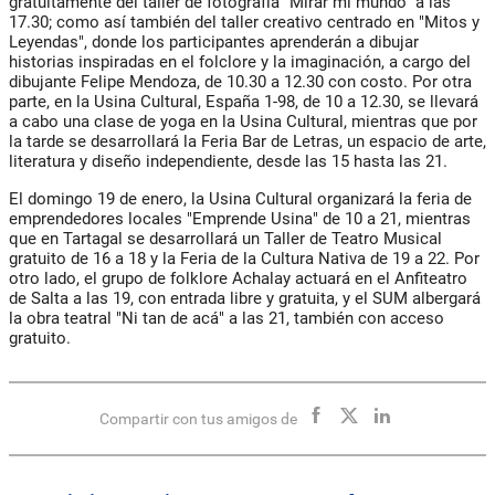
gratuitamente del taller de fotografía "Mirar mi mundo" a las
17.30; como así también del taller creativo centrado en "Mitos y
Leyendas", donde los participantes aprenderán a dibujar
historias inspiradas en el folclore y la imaginación, a cargo del
dibujante Felipe Mendoza, de 10.30 a 12.30 con costo. Por otra
parte, en la Usina Cultural, España 1-98, de 10 a 12.30, se llevará
a cabo una clase de yoga en la Usina Cultural, mientras que por
la tarde se desarrollará la Feria Bar de Letras, un espacio de arte,
literatura y diseño independiente, desde las 15 hasta las 21.
El domingo 19 de enero, la Usina Cultural organizará la feria de
emprendedores locales "Emprende Usina" de 10 a 21, mientras
que en Tartagal se desarrollará un Taller de Teatro Musical
gratuito de 16 a 18 y la Feria de la Cultura Nativa de 19 a 22. Por
otro lado, el grupo de folklore Achalay actuará en el Anfiteatro
de Salta a las 19, con entrada libre y gratuita, y el SUM albergará
la obra teatral "Ni tan de acá" a las 21, también con acceso
gratuito.
Compartir con tus amigos de