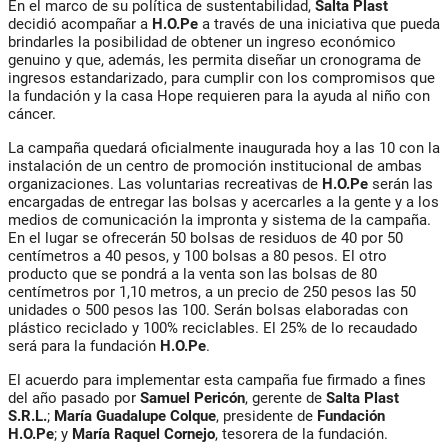
En el marco de su política de sustentabilidad,
Salta Plast
decidió acompañar a
H.O.Pe
a través de una iniciativa que pueda
brindarles la posibilidad de obtener un ingreso económico
genuino y que, además, les permita diseñar un cronograma de
ingresos estandarizado, para cumplir con los compromisos que
la fundación y la casa Hope requieren para la ayuda al niño con
cáncer.
La campaña quedará oficialmente inaugurada hoy a las 10 con la
instalación de un centro de promoción institucional de ambas
organizaciones. Las voluntarias recreativas de
H.O.Pe
serán las
encargadas de entregar las bolsas y acercarles a la gente y a los
medios de comunicación la impronta y sistema de la campaña.
En el lugar se ofrecerán 50 bolsas de residuos de 40 por 50
centímetros a 40 pesos, y 100 bolsas a 80 pesos. El otro
producto que se pondrá a la venta son las bolsas de 80
centímetros por 1,10 metros, a un precio de 250 pesos las 50
unidades o 500 pesos las 100. Serán bolsas elaboradas con
plástico reciclado y 100% reciclables. El 25% de lo recaudado
será para la fundación
H.O.Pe
.
El acuerdo para implementar esta campaña fue firmado a fines
del año pasado por
Samuel Pericón
, gerente de
Salta Plast
S.R.L.
;
María Guadalupe Colque
, presidente de
Fundación
H.O.Pe
; y
María Raquel Cornejo
, tesorera de la fundación.