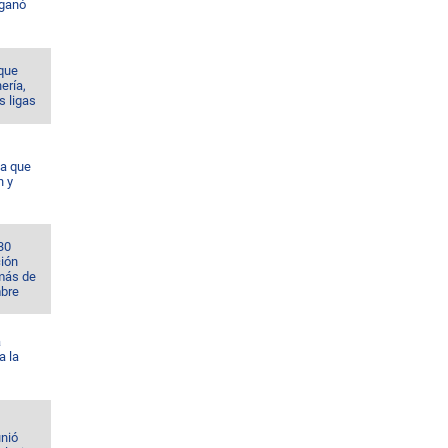
 ganó
 que
nería,
s ligas
da que
n y
30
ción
 más de
bre
á
a la
unió