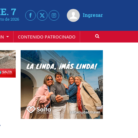
E. 7
Ingresar
to de 2026
IN
CONTENIDO PATROCINADO
u