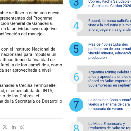
Cobres, Pacha Saludable
el Semilla de Cardón 2026
able se llevó a cabo una nueva
representantes del Programa
Rupont, la marca salteña
cción General de Ganadería,
viste a la industria y la mi
 en la actividad cuyo objetivo
ahora juega en las grande
anificación del manejo
Más de 400 estudiantes
participaron de una jorna
con el Instituto Nacional de
vinculó minería, educació
 nacionales para impulsar un
producción
íticas tienen la finalidad de
 familia de los camélidos, como
eda ser aprovechada a nivel
Argentina Mining celebra 
años y apuesta a una edi
récord en Salta: esperan
 Ganadería Cecilia Fermoselle;
300 empresas en septiem
; el especialista del INTA,
io de los Cobres; el
La aerolínea Copa sumar
na de la Secretaría de Desarrollo
vuelos a Panamá de cara 
temporada de verano
La Mesa Empresaria y
Productiva de Salta se re