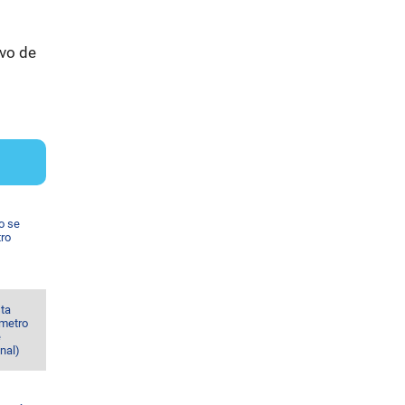
ivo de
o se
tro
sta
 metro
e
nal)