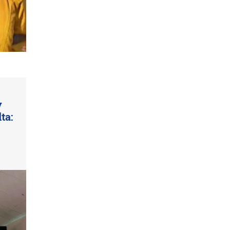
y
ta: