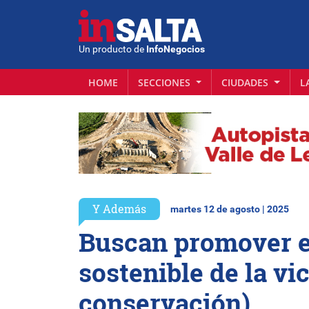
Un producto de
InfoNegocios
HOME
SECCIONES
CIUDADES
L
Y Además
martes 12 de agosto | 2025
Buscan promover e
sostenible de la vi
conservación)