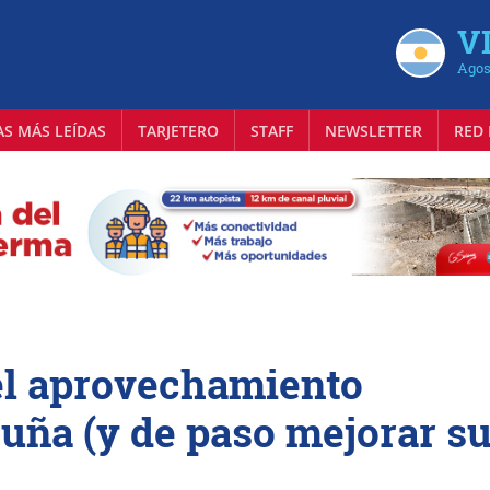
VI
Agos
AS MÁS LEÍDAS
TARJETERO
STAFF
NEWSLETTER
RED 
l aprovechamiento
cuña (y de paso mejorar s