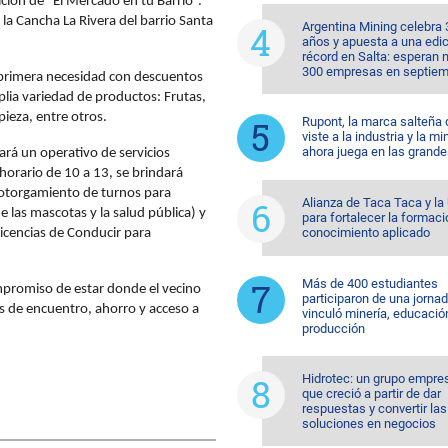
ción de “El Mercado en tu Barrio”.
 la Cancha La Rivera del barrio Santa
Argentina Mining celebra 
años y apuesta a una edi
récord en Salta: esperan
300 empresas en septiem
 primera necesidad con descuentos
lia variedad de productos: Frutas,
pieza, entre otros.
Rupont, la marca salteña
viste a la industria y la mi
ahora juega en las grande
ará un operativo de servicios
 horario de 10 a 13, se brindará
 otorgamiento de turnos para
Alianza de Taca Taca y l
 las mascotas y la salud pública) y
para fortalecer la formaci
conocimiento aplicado
Licencias de Conducir para
Más de 400 estudiantes
ompromiso de estar donde el vecino
participaron de una jorna
s de encuentro, ahorro y acceso a
vinculó minería, educació
producción
Hidrotec: un grupo empre
que creció a partir de dar
respuestas y convertir las
soluciones en negocios