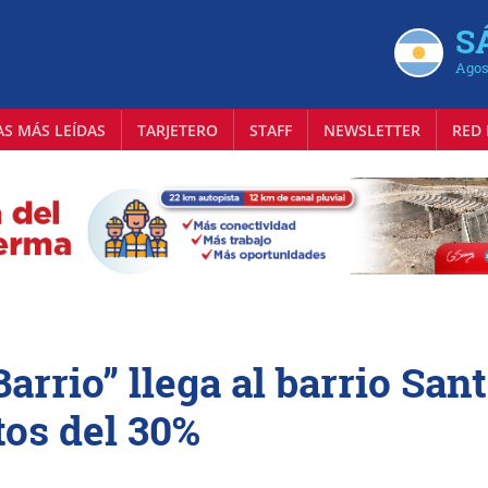
S
Agos
AS MÁS LEÍDAS
TARJETERO
STAFF
NEWSLETTER
RED 
arrio” llega al barrio San
os del 30%