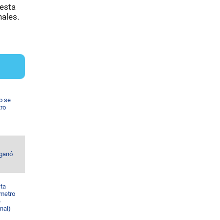
uesta
nales.
o se
tro
 ganó
sta
 metro
e
nal)