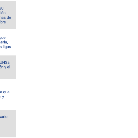
30
ción
 más de
bre
 que
nería,
s ligas
a UNSa
ón y el
da que
n y
sario