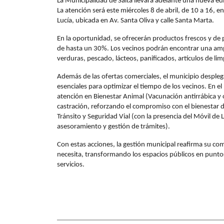
La Municipalidad de Salta llevará adelante una nueva edi
La atención será este miércoles 8 de abril, de 10 a 16, en
Lucía, ubicada en Av. Santa Oliva y calle Santa Marta.
En la oportunidad, se ofrecerán productos frescos y de
de hasta un 30%. Los vecinos podrán encontrar una amp
verduras, pescado, lácteos, panificados, artículos de lim
Además de las ofertas comerciales, el municipio despleg
esenciales para optimizar el tiempo de los vecinos. En el
atención en Bienestar Animal (Vacunación antirrábica y
castración, reforzando el compromiso con el bienestar de
Tránsito y Seguridad Vial (con la presencia del Móvil de 
asesoramiento y gestión de trámites).
Con estas acciones, la gestión municipal reafirma su c
necesita, transformando los espacios públicos en punto
servicios.