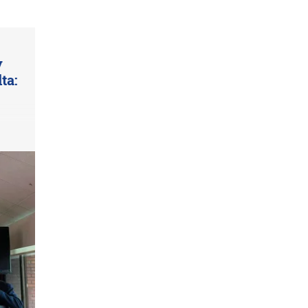
y
ta: