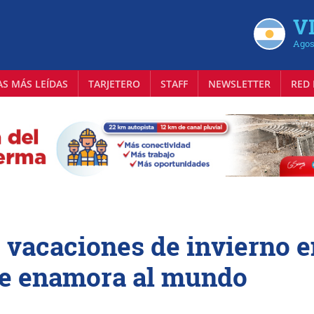
VI
Agos
AS MÁS LEÍDAS
TARJETERO
STAFF
NEWSLETTER
RED 
s vacaciones de invierno 
que enamora al mundo