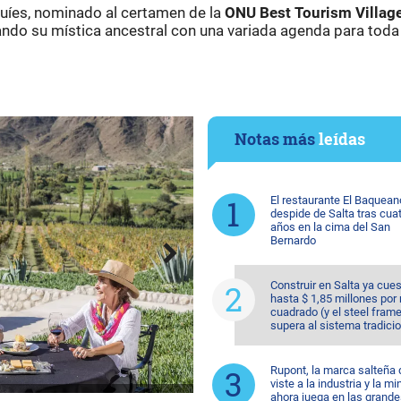
quíes, nominado al certamen de la
ONU Best Tourism Villag
ndo su mística ancestral con una variada agenda para toda 
Notas más
leídas
El restaurante El Baquean
despide de Salta tras cua
años en la cima del San
Bernardo
Construir en Salta ya cue
hasta $ 1,85 millones por
cuadrado (y el steel fram
supera al sistema tradicio
Rupont, la marca salteña
viste a la industria y la mi
ahora juega en las grande