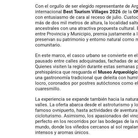
Con el orgullo de ser elegido representante de Ar
internacional
Best Tourism Villages 2026
de la
O
con entusiasmo de cara al receso de julio. Custo
más de dos mil metros de altura, la localidad salt
ancestrales con una atractiva propuesta cultural.
entre Provincia y Municipio, premia justamente a 
preservan su patrimonio y entorno natural como 
comunitario.
En este marco, el casco urbano se convierte en el
pausado entre calles adoquinadas, fachadas de a
Quienes visiten la región durante estas semanas p
prehispánica que resguarda el
Museo Arqueológic
una gastronomía tradicional que deleita con humi
locro, coronados por postres autóctonos como el 
cuaresmillo.
La experiencia se expande también hacia la natura
valles. La oferta abarca desde el astroturismo y l
famoso ovnipuerto, hasta actividades de aventura 
cicloturismo. Asimismo, los apasionados del vi
perfecto en los recorridos por las bodegas de la ru
mundo, donde los viñedos cercanos al sol regala
intensos y aromas únicos.