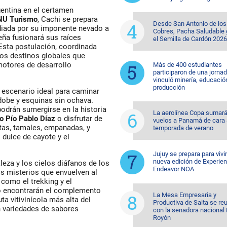
gentina en el certamen
NU Turismo
, Cachi se prepara
Desde San Antonio de los
diada por su imponente nevado a
Cobres, Pacha Saludable
eña fusionará sus raíces
el Semilla de Cardón 2026
 Esta postulación, coordinada
los destinos globales que
motores de desarrollo
Más de 400 estudiantes
participaron de una jorna
vinculó minería, educació
producción
 escenario ideal para caminar
dobe y esquinas sin ochava.
odrán sumergirse en la historia
La aerolínea Copa sumar
o Pío Pablo Díaz
o disfrutar de
vuelos a Panamá de cara 
tas, tamales, empanadas, y
temporada de verano
dulce de cayote y el
Jujuy se prepara para vivi
nueva edición de Experien
leza y los cielos diáfanos de los
Endeavor NOA
os misterios que envuelven al
como el trekking y el
no encontrarán el complemento
La Mesa Empresaria y
ta vitivinícola más alta del
Productiva de Salta se re
n variedades de sabores
con la senadora nacional 
Royón