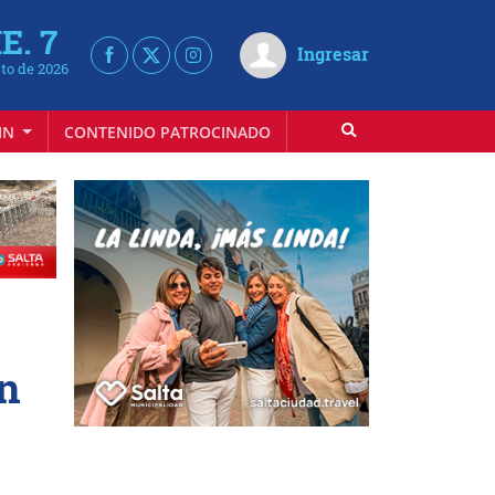
E. 7
Ingresar
to de 2026
IN
CONTENIDO PATROCINADO
en