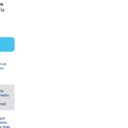
es
la
o se
tro
sta
 metro
e
nal)
 que
nería,
s ligas