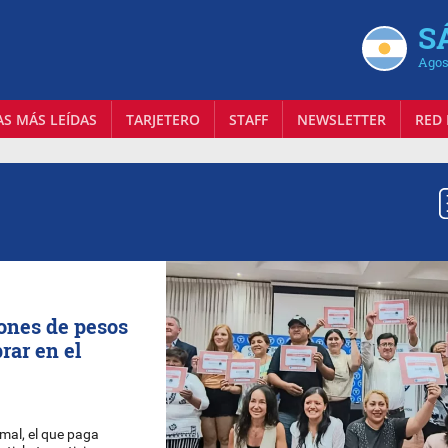
S
Agos
AS MÁS LEÍDAS
TARJETERO
STAFF
NEWSLETTER
RED 
lones de pesos
rar en el
ormal, el que paga