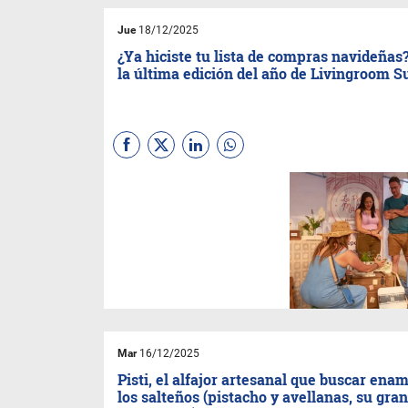
Jue
18/12/2025
¿Ya hiciste tu lista de compras navideñas
la última edición del año de Livingroom S
Será del 19 al 21 de diciembre
en el Polo Tecnológico de San
Lorenzo y, en esta
oportunidad, habrá más de
180 emprendedores, shows
en vivo y gastronomía para
todos los gustos. Un
imperdible del fin de semana.
Mar
16/12/2025
Pisti, el alfajor artesanal que buscar ena
los salteños (pistacho y avellanas, su gra