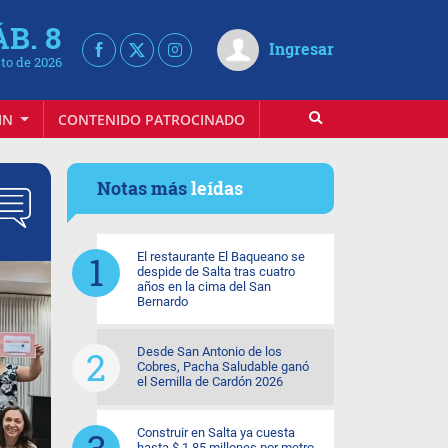
ÁB. 8
Ingresar
to de 2026
IN
CONTENIDO PATROCINADO
Notas más
leídas
El restaurante El Baqueano se
despide de Salta tras cuatro
años en la cima del San
Bernardo
Desde San Antonio de los
Cobres, Pacha Saludable ganó
el Semilla de Cardón 2026
Construir en Salta ya cuesta
hasta $ 1,85 millones por metro