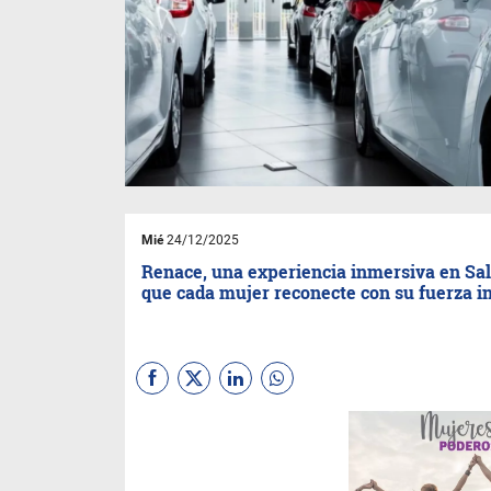
Mié
24/12/2025
Renace, una experiencia inmersiva en Sal
que cada mujer reconecte con su fuerza in
¿Querés empezar el año de
manera distinta, con energías
renovadas y sintiéndote más
poderosa que nunca? Esta