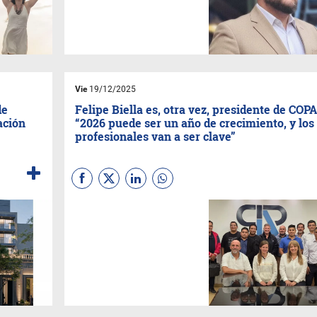
facilidad para despedir y el
retroceso en derechos
adquiridos.
IN Salta
dialogó
con el titular del
Instituto de
Derecho Laboral del Colegio
de Abogados de Salta,
Dr.
Héctor Dondiz Villa.
Vie
19/12/2025
de
Felipe Biella es, otra vez, presidente de COP
ación
“2026 puede ser un año de crecimiento, y los
profesionales van a ser clave”
Con expectativas de
recuperación económica y
mayor previsibilidad,
Biella
aseguró que el rol de los
profesionales especializados
será central para acompañar
la llegada de nuevas
inversione. La capacitación, la
seguridad pública y el
desarrollo productivo