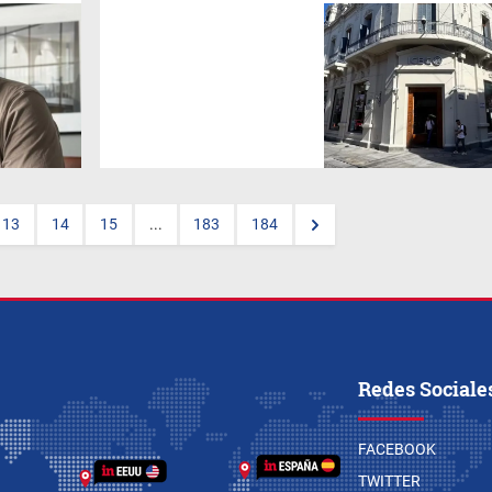
Con tecnología de última
generación y un Business
Center exclusivo para
empresas, la entidad ya opera
en su nueva sede de Balcarce
y Caseros. El 70% de su
cartera corporativa
corresponde a compañías
mineras.
13
14
15
...
183
184
Redes Sociale
FACEBOOK
TWITTER