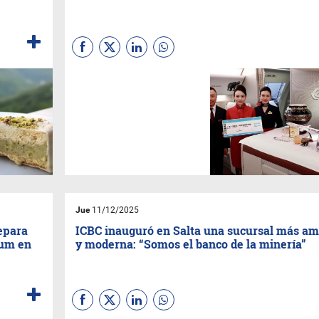
La inauguración de la nueva
ruta aérea directa más
extensa del planeta tuvo un
sello salteño: vinos
producidos en Cafayate
fueron seleccionados para
formar parte del menú a bordo,
en un hecho que representa
un motivo de orgullo para la
provincia y su industria
vitivinícola.
Jue
11/12/2025
repara
ICBC inauguró en Salta una sucursal más am
ium en
y moderna: “Somos el banco de la minería”