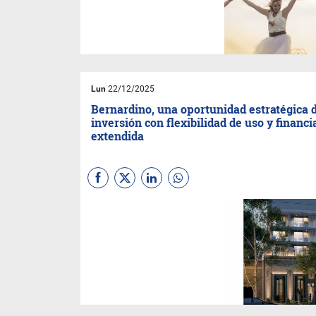
experiencia inmersiva es para
vos. El evento será el sábado 3
de enero, de 9 a 13, en el salón
de UTHGRA (Mitre 966).
Lun
22/12/2025
Bernardino, una oportunidad estratégica 
inversión con flexibilidad de uso y financi
extendida
El nuevo desarrollo de
A
Group
, ubicado en pleno
centro de la ciudad, propone
unidades versátiles para
vivienda, turismo, consultorios
y oficinas, con una ventaja
clave para los inversores:
podrán completar el pago
hasta tres meses después de
la entrega.