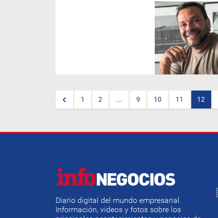
El socio de la desarrolladora,
Elías Chihade,
hizo un balance
del año y adelantó los
proyectos que la empresa
impulsará en un contexto que
espera más favorable para el
mercado inmobiliario.
1
2
...
9
10
11
12
Diario digital del mundo empresarial.
Información, videos y fotos sobre los