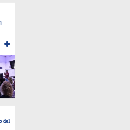
l
o del