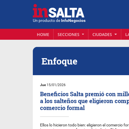
Un producto de
InfoNegocios
HOME
SECCIONES
CIUDADES
L
Enfoque
Jue
15/01/2026
Beneficios Salta premió con mil
a los salteños que eligieron comp
comercio formal
Ellos lo hicieron todo bien: eligieron el comercio f