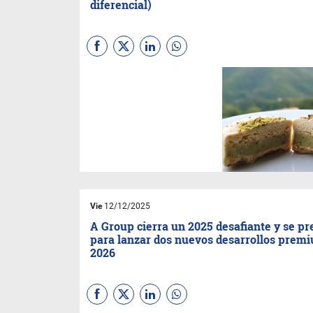
diferencial)
Su producción comenzó hace
pocas semanas, pero ya logró
posicionarse en varios
comercios de la ciudad y
apunta a construir un vínculo
especial con sus
consumidores. La novedad:
los de sabor Pistacho y
Avellanas son ¡incomparables!
Vie
12/12/2025
A Group cierra un 2025 desafiante y se p
para lanzar dos nuevos desarrollos prem
2026