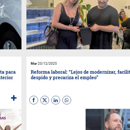
Mar
23/12/2025
ta para
Reforma laboral: “Lejos de modernizar, facilit
terior
despido y precariza el empleo”
Mientras avanza el debate por
la reforma laboral, crecen las
advertencias sobre la
precarización del empleo, la