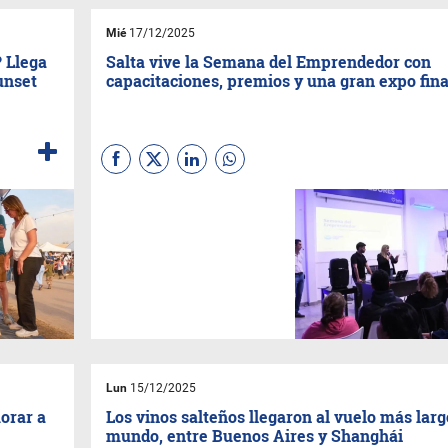
marcarán la agenda del
Consejo.
Mié
17/12/2025
? Llega
Salta vive la Semana del Emprendedor con
unset
capacitaciones, premios y una gran expo fina
La
Escuela de Emprendedores
de la Municipalidad
desarrolla
una semana intensiva de
formación en marketing y
herramientas digitales, con
especialistas invitados y un
cierre abierto al público este
viernes con la Expo de
alumnos.
Lun
15/12/2025
morar a
Los vinos salteños llegaron al vuelo más larg
n
mundo, entre Buenos Aires y Shanghái