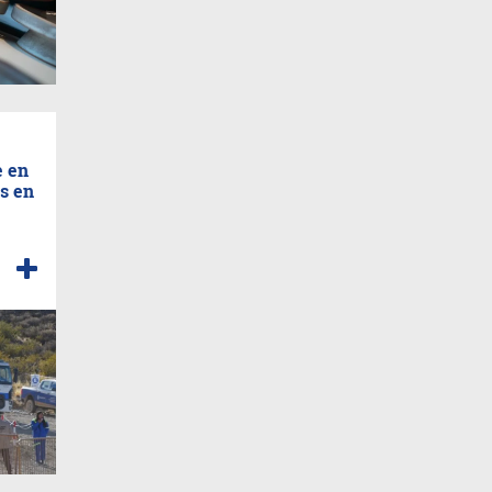
e en
s en