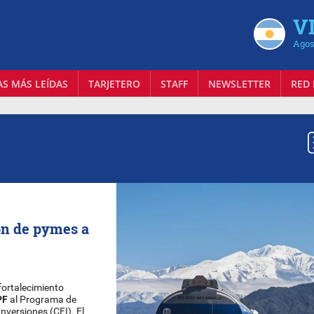
VI
Agos
AS MÁS LEÍDAS
TARJETERO
STAFF
NEWSLETTER
RED 
ón de pymes a
fortalecimiento
PF
al Programa de
nversiones (CFI). El