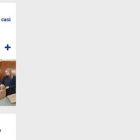
 casi
e