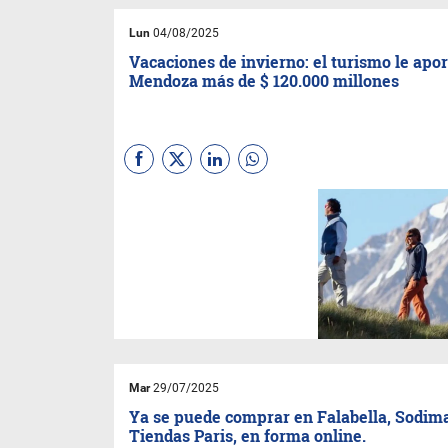
donde las principales áreas
productivas de Mendoza se
Lun
04/08/2025
reunirán para fomentar y
potenciar la industria local.
Vacaciones de invierno: el turismo le apor
Mendoza más de $ 120.000 millones
Los datos surgen de una
reunión del Consejo Asesor de
la Actividad Privada, en la que
participaron representantes de
las diversas cámaras del
sector, y se cotejaron los
datos del Observatorio
Turístico del Emetur con los de
las diversas instituciones
Mar
29/07/2025
Ya se puede comprar en Falabella, Sodim
Tiendas Paris, en forma online.