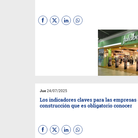
(Por Patricia Losada)
Si bien
es más accesible concretar
una compra cómodamente
desde el sillón de la casa, el
inconveniente es que el retiro
se hace en forma presencial
en las tiendas chilenas. Por
ahora el envío a domicilio no
está contemplado.
Jue
24/07/2025
Los indicadores claves para las empresas
construcción que es obligatorio conocer