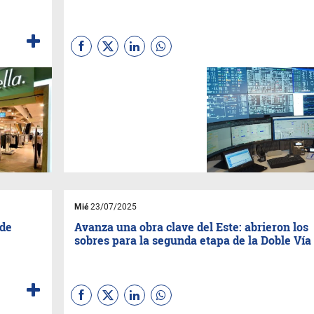
El Real Time Intelligence
Center (RTIC) es un centro de
operaciones en tiempo real
que permite optimizar los
procesos de producción de
combustibles mediante el uso
de tecnología de última
generación para transformar
la toma de decisiones.
Mié
23/07/2025
 de
Avanza una obra clave del Este: abrieron los
sobres para la segunda etapa de la Doble Vía