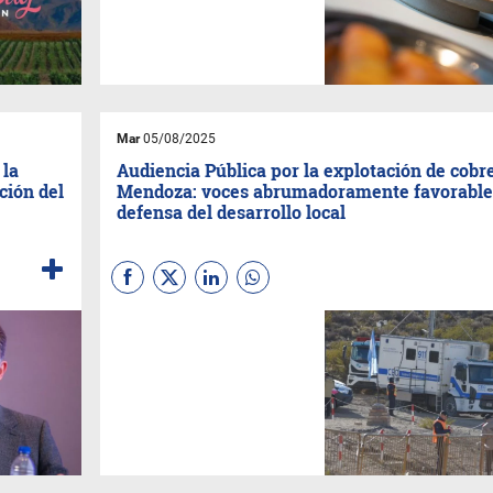
potenciando a los
empresarios del sector.
Mar
05/08/2025
 la
Audiencia Pública por la explotación de cobr
ción del
Mendoza: voces abrumadoramente favorable
defensa del desarrollo local
Una audiencia pública
histórica dio inicio este
sábado en la estancia
Yalguaraz, a 37 km de
Uspallata, con una masiva
convocatoria ciudadana para
discutir el Informe de Impacto
Ambiental del proyecto PSJ
Cobre Mendocino. Con 3.836
inscriptos y 2.269 oradores, se