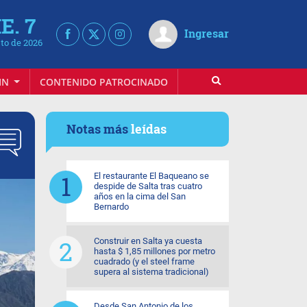
E. 7
Ingresar
to de 2026
IN
CONTENIDO PATROCINADO
Notas más
leídas
El restaurante El Baqueano se
despide de Salta tras cuatro
años en la cima del San
Bernardo
Construir en Salta ya cuesta
hasta $ 1,85 millones por metro
cuadrado (y el steel frame
supera al sistema tradicional)
Desde San Antonio de los