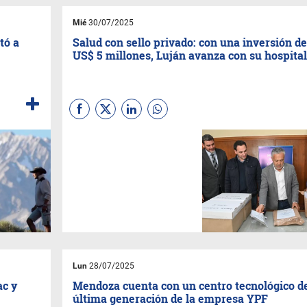
trata de una de las instancias
participativas más
Mié
30/07/2025
concurridas de la historia
provincial.
tó a
Salud con sello privado: con una inversión de
US$ 5 millones, Luján avanza con su hospital
Se trata de una obra pionera
en la Argentina, con una
inversión total estimada en $
6.438.206.000. El modelo
propuesto tiene como objetivo
lograr eficiencia operativa,
sustentabilidad financiera y
garantizar el acceso equitativo
a los servicios de salud.
Lun
28/07/2025
ac y
Mendoza cuenta con un centro tecnológico d
última generación de la empresa YPF