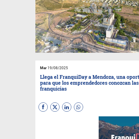
Mar
19/08/2025
Llega el FranquiDay a Mendoza, una opor
para que los emprendedores conozcan las
franquicias
El miércoles 20 de agosto,
Mendoza recibirá por primera
vez al
FranquiDay,
el innovador
formato de rondas de