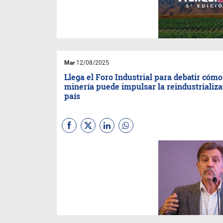
negocios con franquicias que
ha conquistado otras
ciudades como Mar del Plata,
Buenos Aires, Córdoba y
Rosario.
Mar
12/08/2025
Llega el Foro Industrial para debatir cómo
minería puede impulsar la reindustrializa
país
La Expo y el Foro Industrial
Mendoza 2025 Producción
Sostenible calienta motores y
crece la participación de
empresas así como de
disertantes reconocidos a
nivel nacional e internacional.
El 2, 3 y 4 de septiembre el
evento tendrá lugar en el
Espacio Cultural Julio Le Parc