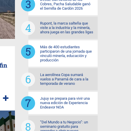
Cobres, Pacha Saludable ganó
el Semilla de Cardón 2026
Rupont, la marca salteña que
viste a la industria y la minería,
ahora juega en las grandes ligas
Más de 400 estudiantes
participaron de una jornada que
vinculó minería, educación y
producción
fin
La aerolínea Copa sumará
vuelos a Panamá de cara a la
temporada de verano
Jujuy se prepara para vivir una
nueva edición de Experiencia
Endeavor NOA
“Del Mundo a tu Negocio”: un
seminario gratuito para
aprender a abrir nuevos