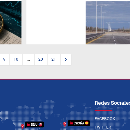
Con una inversión de $ 13.000
millones, la obra se extenderá
en Junín, en un tramo de 2,7
kilómetros. Se presentaron 13
ofertas para construir la
autopista. Esta etapa permitirá
mejorar la conectividad,
reducir los tiempos de viaje y
consolidar un corredor clave
para el desarrollo productivo y
logístico de la región.
9
10
...
20
21
Redes Sociale
FACEBOOK
TWITTER