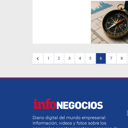
(Por Lic. Pablo Catalani,
especialista en marketing y
comunicación de la industria
de la construcción)
En la
columna de esta semana, te
contamos cuáles son los
principales indicadores
económicos del sector
construcción en Mendoza y
nacionales para anticipar
tendencias, detectar
oportunidades y optimizar la
1
2
3
4
5
6
7
8
planificación de tu empresa.
Diario digital del mundo empresarial.
Información, videos y fotos sobre los