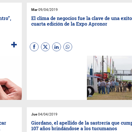
Mar
09/04/2019
ntro”,
El clima de negocios fue la clave de una exit
cuarta edición de la Expo Apronor
El Presidente de institución le
aseguró a IN Tucumán que los
índices de negocios dejaron
un balance altamente positivo
para los productores del
sector.
Jue
04/04/2019
car
Giordano, el apellido de la sastrería que cum
n
107 años brindándose a los tucumanos