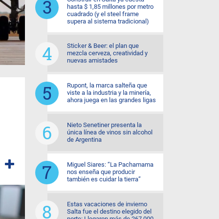
hasta $ 1,85 millones por metro
cuadrado (y el steel frame
supera al sistema tradicional)
Sticker & Beer: el plan que
mezcla cerveza, creatividad y
nuevas amistades
Rupont, la marca salteña que
viste a la industria y la minería,
ahora juega en las grandes ligas
Nieto Senetiner presenta la
única línea de vinos sin alcohol
de Argentina
Miguel Siares: “La Pachamama
nos enseña que producir
también es cuidar la tierra”
Estas vacaciones de invierno
Salta fue el destino elegido del
norte: Llegaron más de 267.000