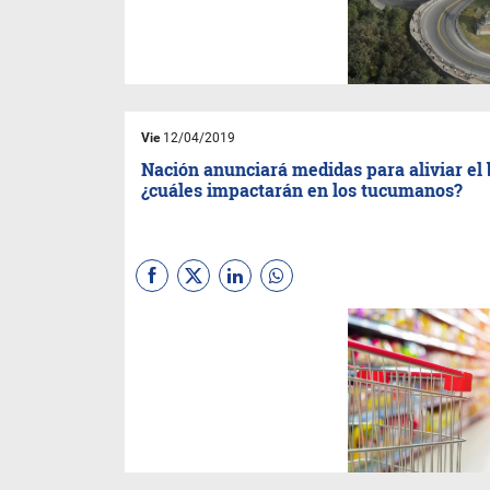
principales eventos durante la
festividad religiosa.
Vie
12/04/2019
Nación anunciará medidas para aliviar el b
¿cuáles impactarán en los tucumanos?
Se prevé que antes de
Semana Santa el presidente
Mauricio Macri anuncie una
importante serie de medidas
con la que intentará aliviar la
presión económica e impulsar
el consumo.