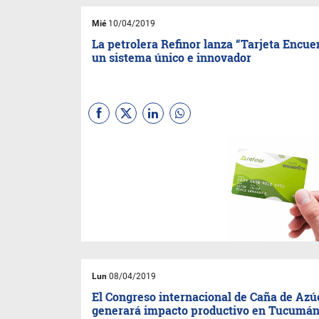
Mié
10/04/2019
La petrolera Refinor lanza “Tarjeta Encue
un sistema único e innovador
La empresa puso en marcha
un plan de fidelización de
clientes destacado en la
región. A los beneficios
acumulados por cada carga,
los clientes lo pueden cambiar
por dinero en efectivo.
Lun
08/04/2019
El Congreso internacional de Caña de Azú
generará impacto productivo en Tucumá