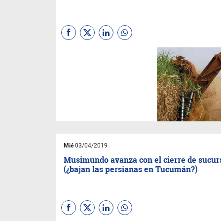
En menos de una semana,
visitarán la provincia una
milenaria suma de empresas,
productores y turistas.
Mié
03/04/2019
Musimundo avanza con el cierre de sucur
(¿bajan las persianas en Tucumán?)