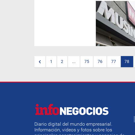
La cadena de
electrodomésticos ya desistió
de más de una decena de
locales en Argentina y los
rumores de nuevos cierres no
cesan.
1
2
...
75
76
77
78
Diario digital del mundo empresarial.
Información, videos y fotos sobre los