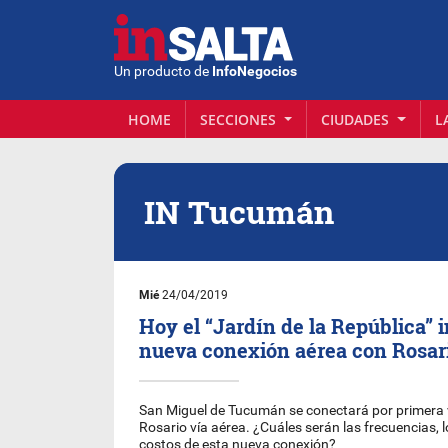
Un producto de
InfoNegocios
HOME
SECCIONES
CIUDADES
L
IN Tucumán
Mié
24/04/2019
Hoy el “Jardín de la República” 
nueva conexión aérea con Rosar
San Miguel de Tucumán se conectará por primera v
Rosario vía aérea. ¿Cuáles serán las frecuencias, l
costos de esta nueva conexión?