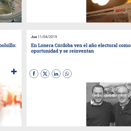
quien subsidiará a 45.000
usuarios con el 15% de la
tarifa.
Jue
11/04/2019
olsillo:
En Lonera Córdoba ven el año electoral com
oportunidad y se reinventan
En la tradicional lonera de la
provincia son optimistas para
lo que se viene en 2019.
Celebran un nuevo canal de
venta y aseguran que cerraron
un primer trimestre con
balance positivo.