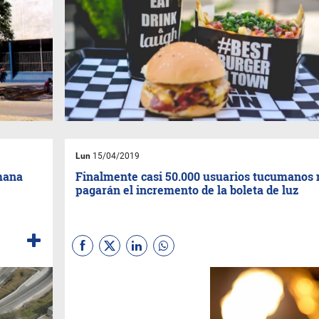
Lun
15/04/2019
emana
Finalmente casi 50.000 usuarios tucumanos 
pagarán el incremento de la boleta de luz
La eliminación de la “tarifa
social” impulsada por el
macrismo generó que en
Tucumán será el municipio