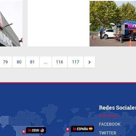
El nuevo servicio de carga de
combustible de YPF será
"puerta a puerta". Se usará el
celular realizar los pedidos.
79
80
81
...
116
117
Redes Sociale
FACEBOOK
TWITTER