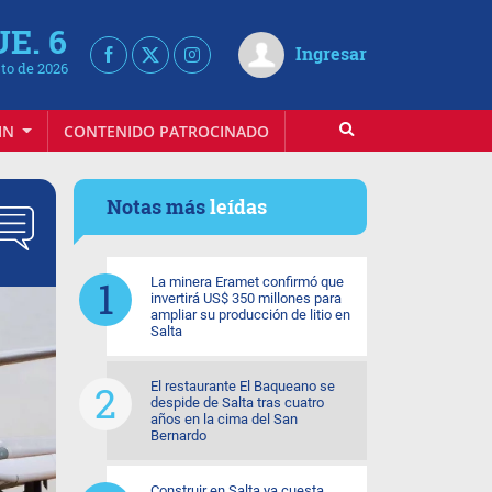
UE. 6
Ingresar
to de 2026
IN
CONTENIDO PATROCINADO
Notas más
leídas
La minera Eramet confirmó que
invertirá US$ 350 millones para
ampliar su producción de litio en
Salta
El restaurante El Baqueano se
despide de Salta tras cuatro
años en la cima del San
Bernardo
Construir en Salta ya cuesta