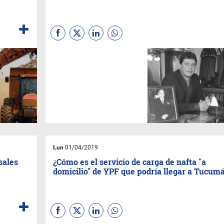
En 1912 la firma se erradicó en
Tucumán, es de las más
añejas del sector, en junio
festejan su 107° aniversario y
para este año apuestan a una
expansión de su negocio.
Lun
01/04/2019
sales
¿Cómo es el servicio de carga de nafta "a
domicilio" de YPF que podría llegar a Tucum