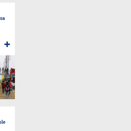
osa
ple