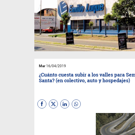
Mar
16/04/2019
¿Cuánto cuesta subir a los valles para S
Santa? (en colectivo, auto y hospedajes)
En la nota te contamos todo
los detalles acerca del viaje en
vehículo, los costos de los
hospedajes y la lista de los