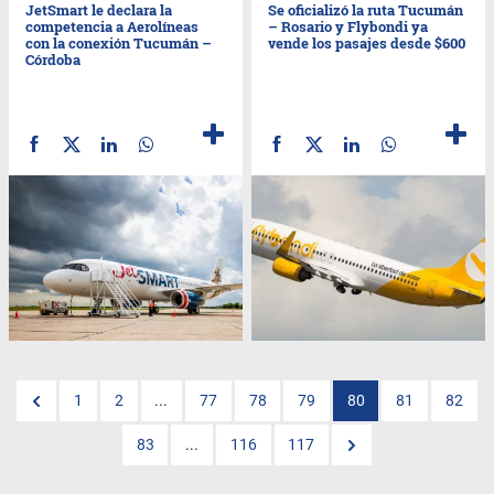
JetSmart le declara la
Se oficializó la ruta Tucumán
competencia a Aerolíneas
– Rosario y Flybondi ya
con la conexión Tucumán –
vende los pasajes desde $600
Córdoba
1
2
...
77
78
79
80
81
82
83
...
116
117