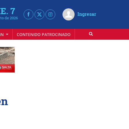
E. 7
Ingresar
to de 2026
IN
CONTENIDO PATROCINADO
en