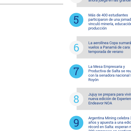
ahora juega en las grande
Más de 400 estudiantes
participaron de una jorna
vinculó minería, educació
producción
La aerolínea Copa sumar
vuelos a Panamá de cara 
temporada de verano
La Mesa Empresaria y
Productiva de Salta se re
con la senadora nacional 
Royón
Jujuy se prepara para vivi
nueva edición de Experien
Endeavor NOA
Argentina Mining celebra 
años y apuesta a una edi
récord en Salta: esperan