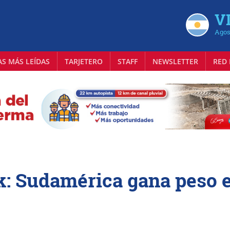
VI
Agos
AS MÁS LEÍDAS
TARJETERO
STAFF
NEWSLETTER
RED 
k: Sudamérica gana peso 