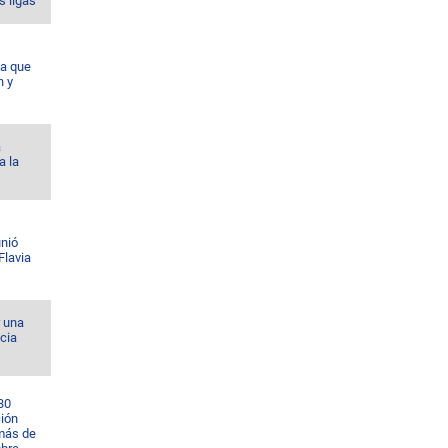
s ligas
da que
n y
á
a la
unió
Flavia
r una
cia
30
ción
 más de