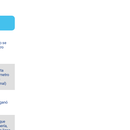
o se
tro
sta
 metro
e
nal)
 ganó
 que
nería,