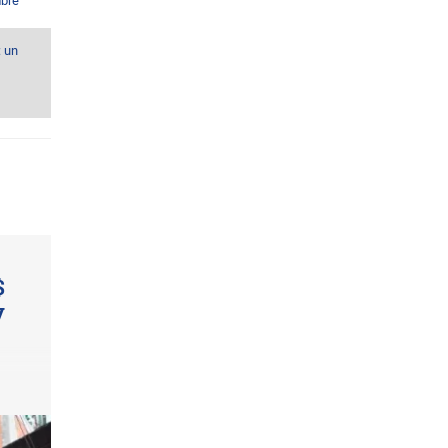
bre
: un
$
y