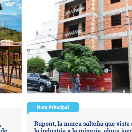
Nota Principal
,
Rupont, la marca salteña que viste 
 de
la industria y la minería, ahora jue