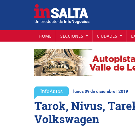
Un producto de
InfoNegocios
HOME
SECCIONES
CIUDADES
L
InfoAutos
lunes 09 de diciembre | 2019
Tarok, Nivus, Tare
Volkswagen