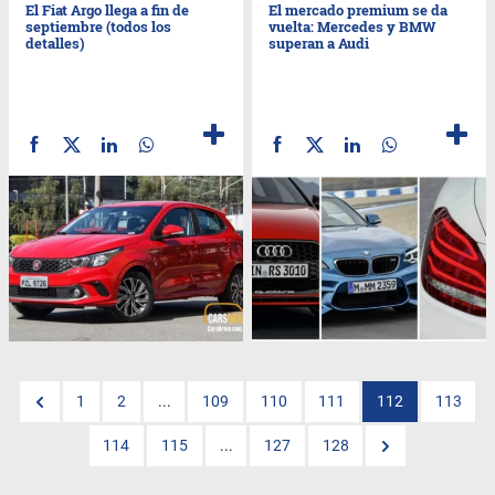
El Fiat Argo llega a fin de
El mercado premium se da
septiembre (todos los
vuelta: Mercedes y BMW
detalles)
superan a Audi
1
2
...
109
110
111
112
113
114
115
...
127
128