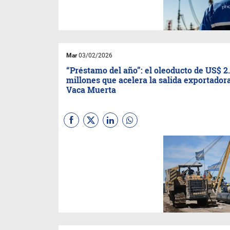
perforación de alta tecnología,
apalancado por resultados
productivos excepcionales en
el borde oriental de la cuenca,
dentro del territorio de Río
Negro.
Mar
03/02/2026
“Préstamo del año”: el oleoducto de US$ 2
millones que acelera la salida exportador
Vaca Muerta
Después de años de
restricciones para acceder al
financiamiento internacional,
la Argentina volvió a quedar
bajo el radar de los grandes
bancos globales. El préstamo
sindicado por US$ 2.000
millones que financia el
Oleoducto Vaca Muerta Sur
(VMOS) fue distinguido como
Préstamo del Año por