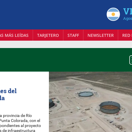
VI
Agos
AS MÁS LEÍDAS
TARJETERO
STAFF
NEWSLETTER
RED 
ues del
da
a provincia de Río
Punta Colorada, con el
spondientes al proyecto
as de infraestructura