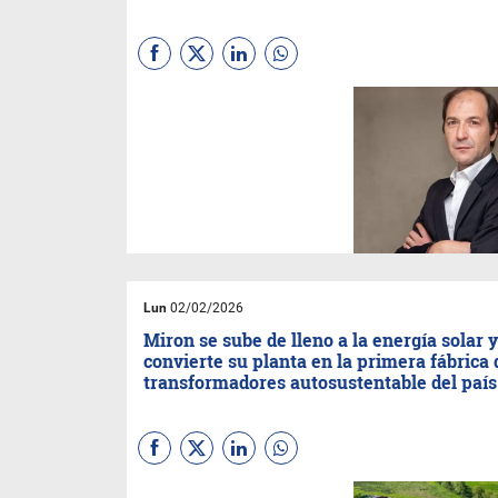
La empresa
Nova Energy
Argentina
formalizó el inicio
de una nueva etapa operativa
tras concretarse el cambio de
control accionario de
DLS
Argentina,
operación que
marcó el ingreso de nuevos
accionistas y el relanzamiento
de la compañía bajo una
nueva denominación.
Lun
02/02/2026
Miron se sube de lleno a la energía solar 
convierte su planta en la primera fábrica 
transformadores autosustentable del país