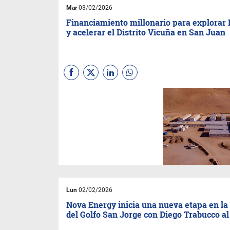
publicaciones financieras
Mar
03/02/2026
internacionales
especializadas.
Financiamiento millonario para explorar 
y acelerar el Distrito Vicuña en San Juan
La exploración minera en San
Juan sumó un nuevo respaldo
financiero. La compañía
Mogotes Metals
anunció que
completó con éxito una
colocación privada sin
intermediarios que le permitirá
avanzar con su proyecto Filo
Sur, uno de los desarrollos
vecinos al yacimiento de clase
mundial
Filo del Sol.
Lun
02/02/2026
Nova Energy inicia una nueva etapa en l
del Golfo San Jorge con Diego Trabucco al