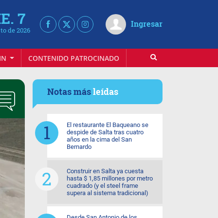
E. 7
Ingresar
to de 2026
IN
CONTENIDO PATROCINADO
Notas más
leídas
El restaurante El Baqueano se
despide de Salta tras cuatro
años en la cima del San
Bernardo
Construir en Salta ya cuesta
hasta $ 1,85 millones por metro
cuadrado (y el steel frame
supera al sistema tradicional)
Desde San Antonio de los