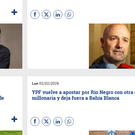
El sector minero de Jujuy se
encamina a un 2026 con
expectativas de crecimiento
superiores a las registradas
en 2025, apalancado en
mayores niveles de inversión,
un repunte de la exploración y
un fortalecimiento del empleo
vinculado a la actividad.
Lun
02/02/2026
y
YPF vuelve a apostar por Río Negro con otra
de
millonaria y deja fuera a Bahía Blanca