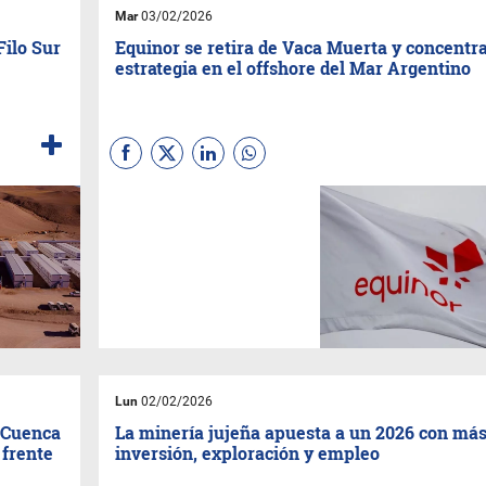
Mar
03/02/2026
Filo Sur
Equinor se retira de Vaca Muerta y concentr
estrategia en el offshore del Mar Argentino
La petrolera noruega
Equinor
confirmó que reorientará su
estrategia en la Argentina y
concentrará todos sus
esfuerzos en la exploración
offshore, tras concretar su
salida de Vaca Muerta
mediante un acuerdo con
Vista Energy.
Lun
02/02/2026
a Cuenca
La minería jujeña apuesta a un 2026 con má
 frente
inversión, exploración y empleo