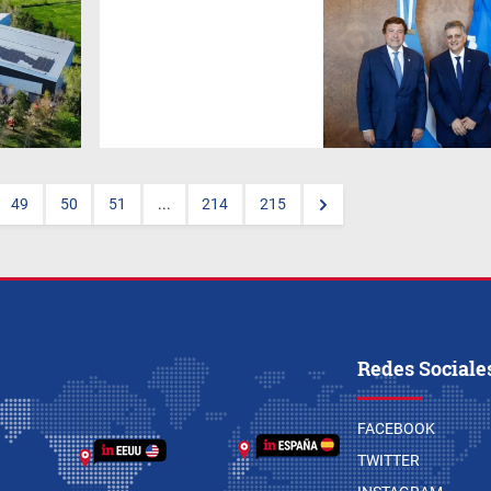
YPF
formalizó una nueva
definición estratégica en su
hoja de ruta energética al
confirmar la traza del poliducto
que llevará líquidos de gas
natural desde Vaca Muerta
hasta la provincia de Río
Negro, descartando una vez
más a Bahía Blanca como
punto de salida de los
recursos no convencionales.
49
50
51
...
214
215
Redes Sociale
FACEBOOK
TWITTER