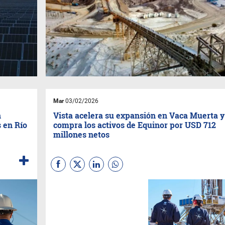
Mar
03/02/2026
n
Vista acelera su expansión en Vaca Muerta y
s en Río
compra los activos de Equinor por USD 712
millones netos
Vista
Energy
dio un nuevo
paso clave en su estrategia de
crecimiento en Vaca Muerta al
acordar la compra de la
operación de Equinor en la