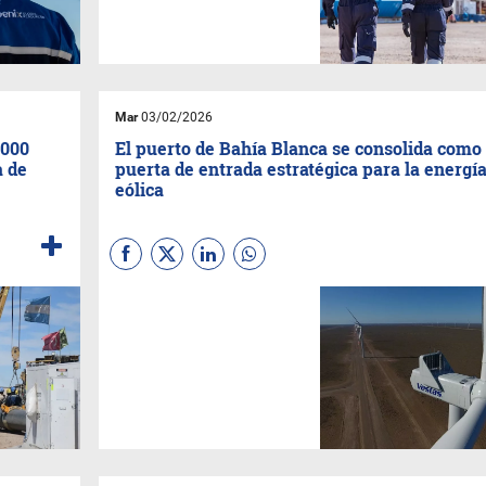
formación, en una transacción
que refuerza su
posicionamiento como
principal productor
independiente de crudo del
país.
Mar
03/02/2026
.000
El puerto de Bahía Blanca se consolida como
a de
puerta de entrada estratégica para la energí
eólica
El Puerto de Bahía Blanca
continúa afianzando su rol
como uno de los principales
nodos logísticos del país para
el desarrollo de energías
renovables, a partir de una
nueva operatoria vinculada al
sector eólico que refuerza su
perfil industrial y energético.