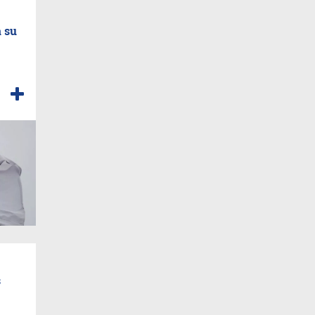
a su
s