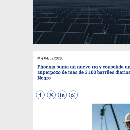
Mié
04/02/2026
Phoenix suma un nuevo rig y consolida u
superpozo de más de 3.100 barriles diario
Negro
Phoenix Global Resources
dio
un paso clave en la expansión
de su operación en Vaca
Muerta al incorporar un
segundo equipo de