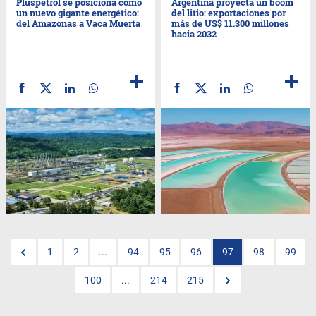
Pluspetrol se posiciona como
Argentina proyecta un boom
un nuevo gigante energético:
del litio: exportaciones por
del Amazonas a Vaca Muerta
más de US$ 11.300 millones
hacia 2032
1
2
...
94
95
96
97
98
99
100
...
214
215