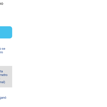
mo
o se
tro
sta
 metro
e
nal)
 ganó