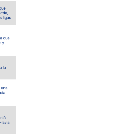
 que
nería,
s ligas
da que
n y
á
a la
r una
cia
unió
Flavia