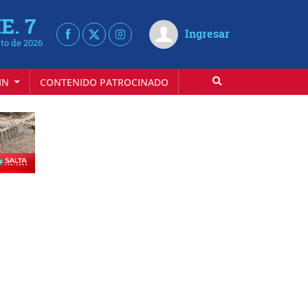
E. 7
Ingresar
to de 2026
IN
CONTENIDO PATROCINADO