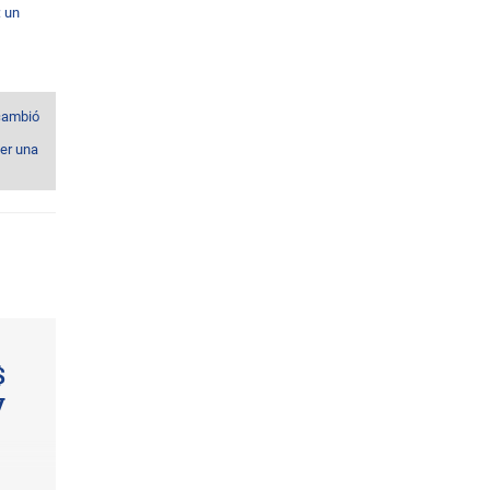
: un
cambió
er una
$
y