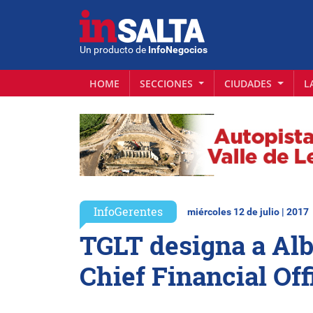
Un producto de
InfoNegocios
HOME
SECCIONES
CIUDADES
L
InfoGerentes
miércoles 12 de julio | 2017
TGLT designa a Al
Chief Financial Off