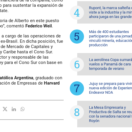
to para sustentar la expansión de
Rupont, la marca salteña
tate.
viste a la industria y la mi
ahora juega en las grande
toria de Alberto en este puesto
ipo”, comentó
Federico Weil
.
Más de 400 estudiantes
 a cargo de las operaciones de
participaron de una jorna
vinculó minería, educació
ex-Brasil. En dicha posición, fue
producción
a de Mercado de Capitales y
 Caribe hasta el Cono Sur.
or y responsable de las
La aerolínea Copa sumar
ey para el Cono Sur con base en
vuelos a Panamá de cara 
temporada de verano
atólica Argentina
, graduado con
ración de Empresas de
Harvard
Jujuy se prepara para vivi
nueva edición de Experien
Endeavor NOA
La Mesa Empresaria y
Productiva de Salta se re
con la senadora nacional 
Royón