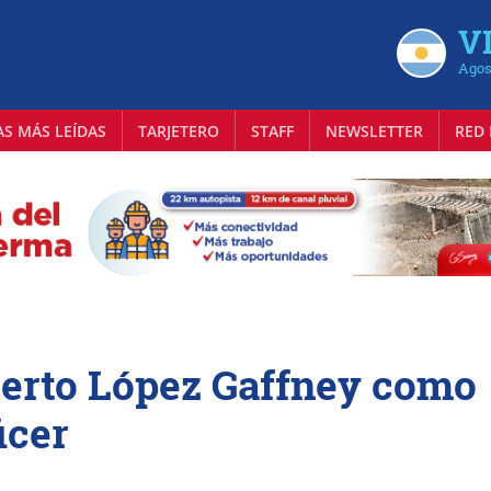
VI
Agos
AS MÁS LEÍDAS
TARJETERO
STAFF
NEWSLETTER
RED 
berto López Gaffney como
icer