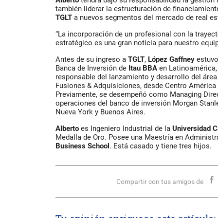
también liderar la estructuración de financiamien
TGLT
a nuevos segmentos del mercado de real es
“La incorporación de un profesional con la trayec
estratégico es una gran noticia para nuestro equ
Antes de su ingreso a
TGLT
,
López Gaffney
estuvo
Banca de Inversión de
Itau BBA
en Latinoamérica, 
responsable del lanzamiento y desarrollo del áre
Fusiones & Adquisiciones, desde Centro América y
Previamente, se desempeñó como Managing Direct
operaciones del banco de inversión Morgan Stanl
Nueva York y Buenos Aires.
Alberto
es Ingeniero Industrial de la
Universidad C
Medalla de Oro. Posee una Maestría en Administ
Business School
. Está casado y tiene tres hijos.
Compartir con tus amigos de