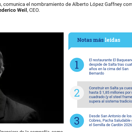
ios, comunica el nombramiento de Alberto López Gaffney co
ederico Weil
, CEO.
Notas más
leídas
El restaurante El Baquean
despide de Salta tras cua
años en la cima del San
Bernardo
Construir en Salta ya cue
hasta $ 1,85 millones por
cuadrado (y el steel fram
supera al sistema tradicio
Desde San Antonio de los
Cobres, Pacha Saludable
el Semilla de Cardón 2026
 financiera de la compañía, como